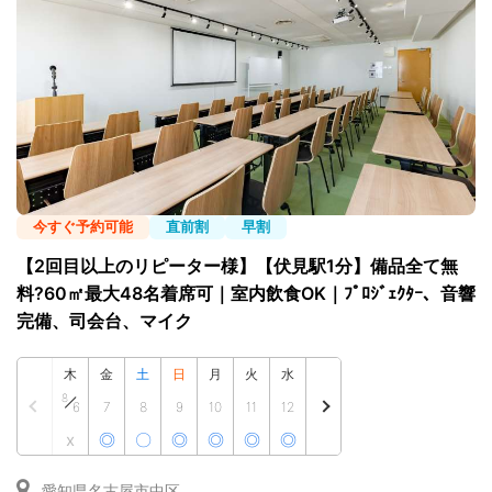
今すぐ予約可能
直前割
早割
【2回目以上のリピーター様】【伏見駅1分】備品全て無
料?60㎡最大48名着席可｜室内飲食OK｜ﾌﾟﾛｼﾞｪｸﾀｰ、音響
完備、司会台、マイク
木
金
土
日
月
火
水
8
6
7
8
9
10
11
12
x
◎
〇
◎
◎
◎
◎
愛知県名古屋市中区