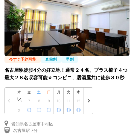
今すぐ予約可能
直前割
早割
名古屋駅徒歩4分の好立地！通常２４名、プラス椅子４つ
最大２８名収容可能☆コンビニ、居酒屋共に徒歩３０秒
木
金
土
日
月
火
水
8
6
7
8
9
10
11
12
x
◎
◎
◎
◎
◎
◎
愛知県名古屋市中村区
名古屋駅 7分