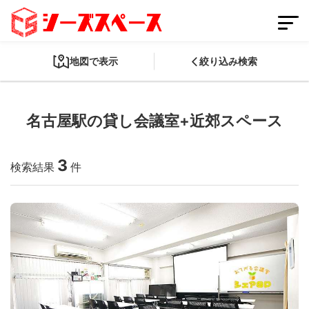
地図で表示
絞り込み検索
名古屋駅の貸し会議室+近郊スペース
会員登録
スペースを掲載する
3
ログイン
検索結果
件
スペースをさがす
条件から探す
都道府県から探す
路線から探す