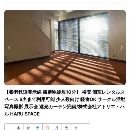
【養老鉄道養老線 播磨駅徒歩10分】 格安 個室レンタルス
ペース 8名まで利用可能 少人数向け 軽食OK サークル活動
写真撮影 展示会 遮光カーテン完備/株式会社アトリエ・ハ
ル HARU SPACE
木
金
土
日
月
火
水