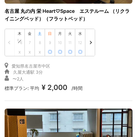
名古屋 丸の内 栄 Heart♡Space エステルーム （リクラ
イニングベッド）（フラットベッド）
木
金
土
日
月
火
水
8
6
7
8
9
10
11
12
x
x
x
◎
◎
◎
◎
愛知県名古屋市中区
久屋大通駅 3分
〜2人
¥ 2,000
標準プラン:
平均
/時間