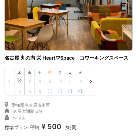
名古屋 丸の内 栄 Heart♡Space コワーキングスペース
木
金
土
日
月
火
水
8
6
7
8
9
10
11
12
x
x
x
◎
◎
◎
◎
愛知県名古屋市中区
久屋大通駅 3分
〜14人
¥ 500
標準プラン:
平均
/時間