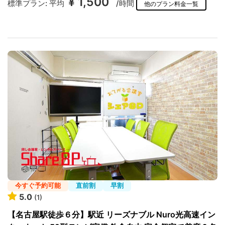
¥ 1,500
標準プラン:
平均
/時間
他のプラン料金一覧
今すぐ予約可能
直前割
早割
5.0
(1)
【名古屋駅徒歩６分】駅近 リーズナブル Nuro光高速イン