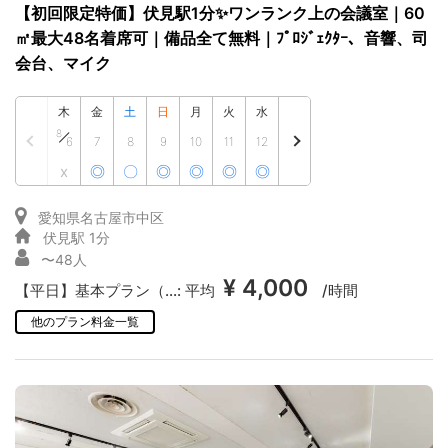
【初回限定特価】伏見駅1分✨ワンランク上の会議室｜60
㎡最大48名着席可｜備品全て無料｜ﾌﾟﾛｼﾞｪｸﾀｰ、音響、司
会台、マイク
木
金
土
日
月
火
水
8
6
7
8
9
10
11
12
x
◎
〇
◎
◎
◎
◎
愛知県名古屋市中区
伏見駅 1分
〜48人
¥ 4,000
【平日】基本プラン（...:
平均
/時間
他のプラン料金一覧