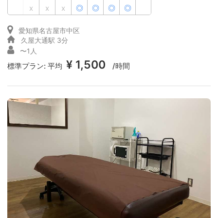
x
x
x
◎
◎
◎
◎
愛知県名古屋市中区
久屋大通駅 3分
〜1人
¥ 1,500
標準プラン:
平均
/時間