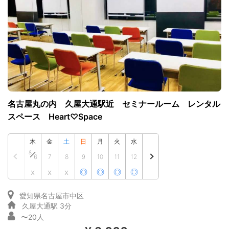
名古屋丸の内 久屋大通駅近 セミナールーム レンタル
スペース Heart♡Space
木
金
土
日
月
火
水
8
6
7
8
9
10
11
12
x
x
x
◎
◎
◎
◎
愛知県名古屋市中区
久屋大通駅 3分
〜20人