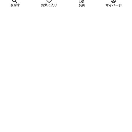
お気に入り
さがす
予約
マイページ
5.0
(1)
【 studioR岡崎】東岡崎駅北口徒歩1分 ビューティービジ
ネス シェアオフィス内 リーズナブルなセミナールーム＆
スタジオ
木
金
土
日
月
火
水
8
6
7
8
9
10
11
12
x
x
x
x
◎
x
◎
愛知県岡崎市
東岡崎駅 1分
〜18人
¥ 3,000
ビジター（非会員）平...:
平均
/時間