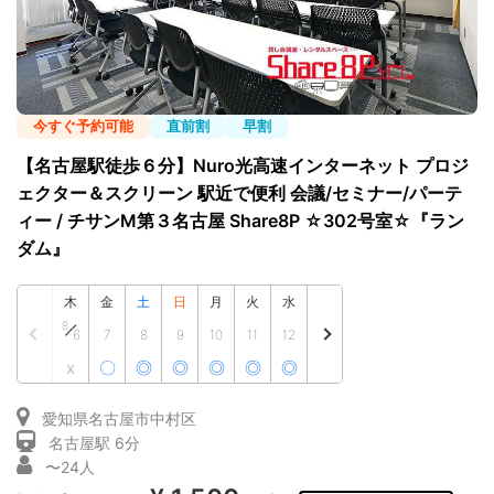
シーズスペースについて
運営会社
プライバシーポリシー
利用規約
今すぐ予約可能
直前割
早割
特定商取引法
FAQ・お問い合わせ
【名古屋駅徒歩６分】Nuro光高速インターネット プロジ
ェクター＆スクリーン 駅近で便利 会議/セミナー/パーテ
ィー / チサンM第３名古屋 Share8P ☆302号室☆『ラン
ダム』
木
金
土
日
月
火
水
8
6
7
8
9
10
11
12
x
〇
◎
◎
◎
◎
◎
愛知県名古屋市中村区
名古屋駅 6分
〜24人