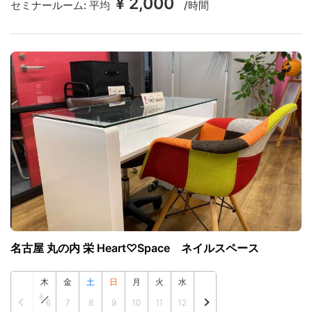
¥ 2,000
セミナールーム:
平均
/時間
名古屋 丸の内 栄 Heart♡Space ネイルスペース
木
金
土
日
月
火
水
8
6
7
8
9
10
11
12