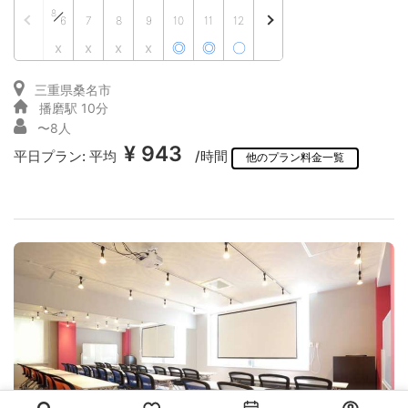
8
6
7
8
9
10
11
12
x
x
x
x
◎
◎
〇
三重県桑名市
播磨駅 10分
〜8人
¥ 943
平日プラン:
平均
/時間
他のプラン料金一覧