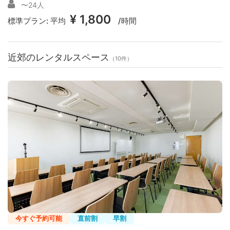
〜24人
¥ 1,800
標準プラン:
平均
/時間
近郊のレンタルスペース
（10件）
今すぐ予約可能
直前割
早割