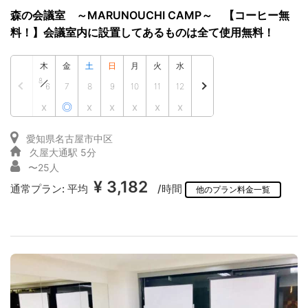
森の会議室 ～MARUNOUCHI CAMP～ 【コーヒー無
料！】会議室内に設置してあるものは全て使用無料！
木
金
土
日
月
火
水
8
6
7
8
9
10
11
12
x
◎
x
x
x
x
x
愛知県名古屋市中区
久屋大通駅 5分
〜25人
¥ 3,182
通常プラン:
平均
/時間
他のプラン料金一覧