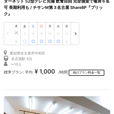
ターネット 52型テレビ完備 飲食自由 完全個室で着席６名
可 長期利用も / チサンM第３名古屋 Share8P『ブリッ
ク』
木
金
土
日
月
火
水
8
6
7
8
9
10
11
12
x
〇
◎
◎
◎
◎
x
愛知県名古屋市中村区
名古屋駅 6分
〜10人
¥ 1,000
標準プラン:
平均
/時間
他のプラン料金一覧