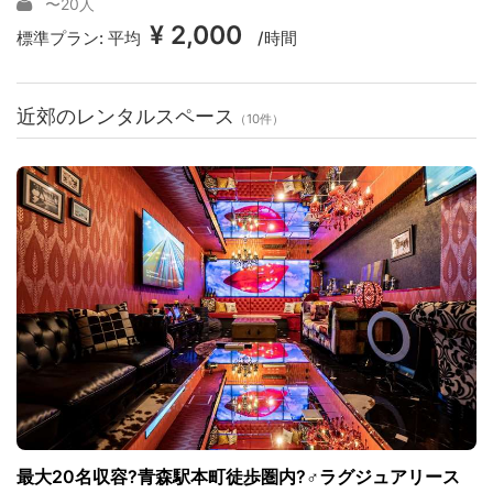
〜20人
¥ 2,000
標準プラン:
平均
/時間
近郊のレンタルスペース
（10件）
最大20名収容?青森駅本町徒歩圏内?♂️ラグジュアリース