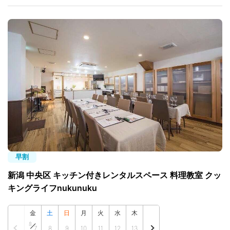
早割
新潟 中央区 キッチン付きレンタルスペース 料理教室 クッ
キングライフnukunuku
金
土
日
月
火
水
木
8
7
8
9
10
11
12
13