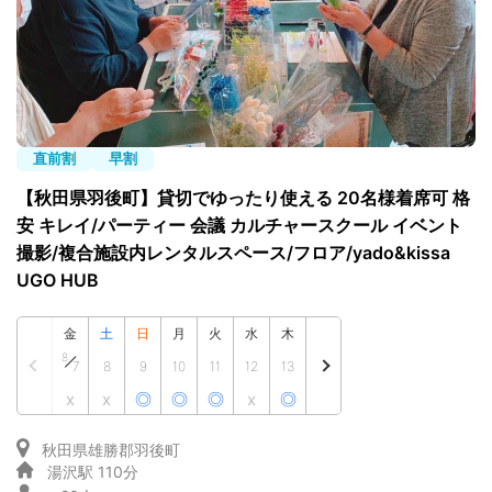
シーズスペースについて
運営会社
プライバシーポリシー
利用規約
特定商取引法
直前割
早割
FAQ・お問い合わせ
【秋田県羽後町】貸切でゆったり使える 20名様着席可 格
安 キレイ/パーティー 会議 カルチャースクール イベント
撮影/複合施設内レンタルスペース/フロア/yado&kissa
UGO HUB
金
土
日
月
火
水
木
8
7
8
9
10
11
12
13
x
x
◎
◎
◎
x
◎
秋田県雄勝郡羽後町
湯沢駅 110分