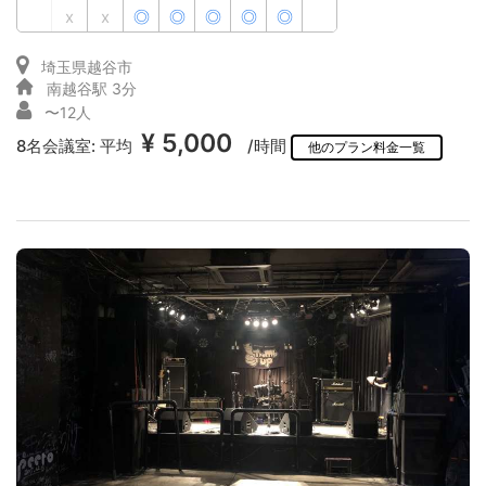
x
x
◎
◎
◎
◎
◎
埼玉県越谷市
南越谷駅 3分
〜12人
¥ 5,000
8名会議室:
平均
/時間
他のプラン料金一覧