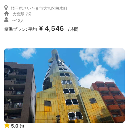
埼玉県さいたま市大宮区桜木町
大宮駅 7分
〜12人
¥ 4,546
標準プラン:
平均
/時間
5.0
(1)