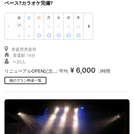
ペース?カラオケ完備?
金
土
日
月
火
水
木
8
7
8
9
10
11
12
13
x
x
◎
◎
◎
◎
◎
青森県青森県
青森駅 14分
〜20人
¥ 6,000
リニューアルOPEN記念...:
平均
/時間
他のプラン料金一覧