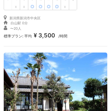
x
x
◎
◎
◎
◎
x
新潟県新潟市中央区
白山駅 0分
〜20人
¥ 3,500
標準プラン:
平均
/時間