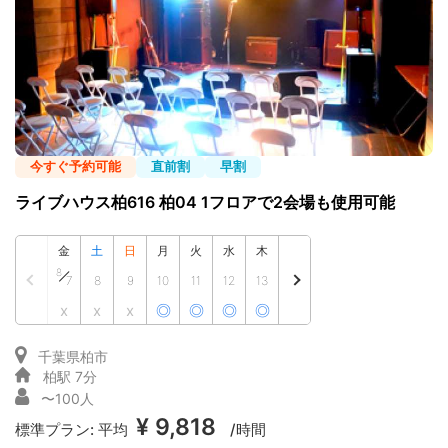
今すぐ予約可能
直前割
早割
ライブハウス柏616 柏04 1フロアで2会場も使用可能
金
土
日
月
火
水
木
8
7
8
9
10
11
12
13
x
x
x
◎
◎
◎
◎
千葉県柏市
柏駅 7分
〜100人
¥ 9,818
標準プラン:
平均
/時間