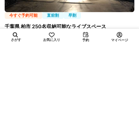
今すぐ予約可能
直前割
早割
千葉県 柏市 250名収納可能なライブスペース
お気に入り
さがす
予約
マイページ
金
土
日
月
火
水
木
8
7
8
9
10
11
12
13
〇
◎
◎
◎
◎
◎
◎
千葉県柏市
柏駅 14分
〜250人
¥ 14,727
標準プラン:
平均
/時間