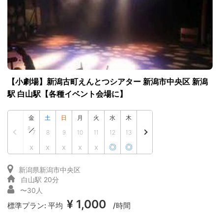
【小劇場】新潟古町えんとつシアター 新潟市中央区 新潟
駅 白山駅【各種イベント会場に】
金
土
日
月
火
水
木
8
7
8
9
10
11
12
13
x
x
x
x
x
◎
◎
新潟県新潟市中央区
白山駅 20分
〜30人
¥ 1,000
標準プラン:
平均
/時間