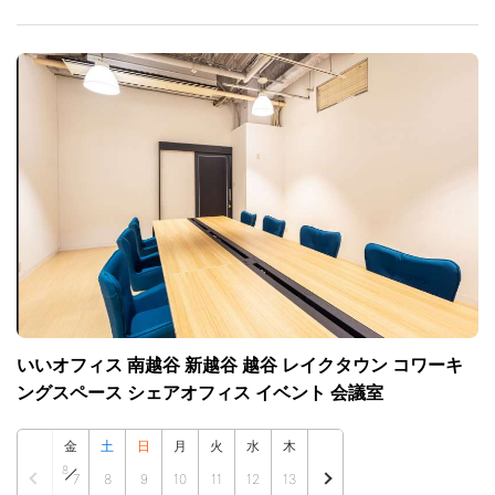
いいオフィス 南越谷 新越谷 越谷 レイクタウン コワーキ
ングスペース シェアオフィス イベント 会議室
金
土
日
月
火
水
木
8
7
8
9
10
11
12
13