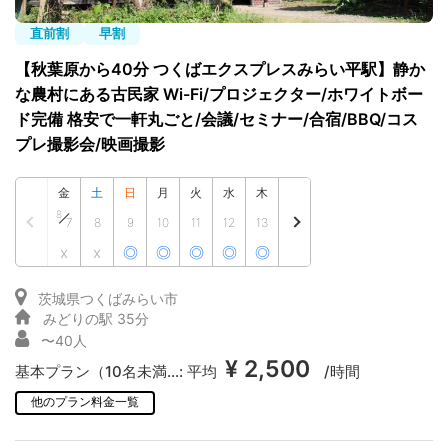
直前割
早割
【秋葉原から40分 つくばエクスプレスみらい平駅】静か
な農村にある古民家 Wi-Fi/プロジェクター/ホワイトボー
ド完備 格安で一軒丸ごと/会議/セミナー/合宿/BBQ/コス
プレ撮影会/映画撮影
金
土
日
月
火
水
木
8
7
8
9
10
11
12
13
x
x
◎
◎
◎
◎
◎
茨城県つくばみらい市
みどりの駅 35分
〜40人
¥ 2,500
基本プラン（10名未満...:
平均
/時間
他のプラン料金一覧