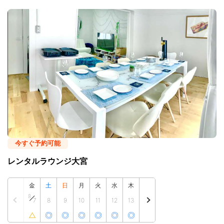
今すぐ予約可能
レンタルラウンジ大宮
金
土
日
月
火
水
木
8
7
8
9
10
11
12
13
△
◎
◎
◎
◎
◎
◎