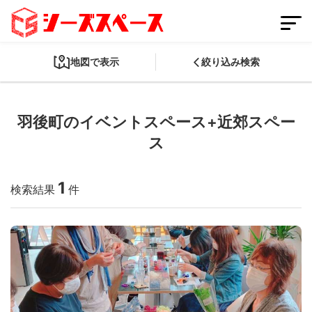
地図で表示
絞り込み検索
羽後町のイベントスペース+近郊スペー
会員登録
スペースを掲載する
ス
ログイン
1
検索結果
件
スペースをさがす
条件から探す
都道府県から探す
路線から探す