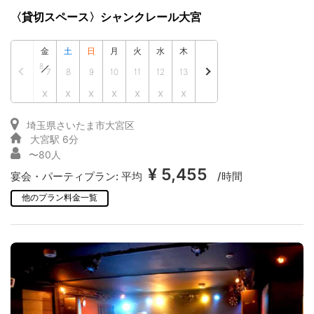
〈貸切スペース〉シャンクレール大宮
金
土
日
月
火
水
木
8
7
8
9
10
11
12
13
x
x
x
x
x
x
x
埼玉県さいたま市大宮区
大宮駅 6分
〜80人
¥ 5,455
宴会・パーティプラン:
平均
/時間
他のプラン料金一覧