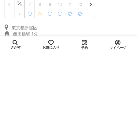
8
6
7
8
9
10
11
12
x
〇
△
〇
〇
◎
◎
東京都新宿区
飯田橋駅 1分
〜52人
¥ 8,100
お気に入り
さがす
予約
マイページ
全日(8:00〜23:00):
平均
/時間
スペースを利用したい方
スペースを検索する
スペースまとめ一覧