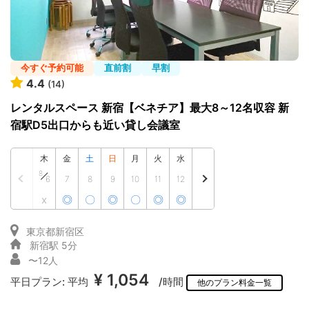
今すぐ予約可能
直前割
早割
4.4
(14)
レンタルスペース 新宿【ベネチア】最大8～12名収容 新
宿駅D5出口からも近い貸し会議室
木
金
土
日
月
火
水
8
6
7
8
9
10
11
12
x
◎
〇
◎
〇
◎
◎
東京都新宿区
新宿駅 5分
〜12人
¥ 1,054
平日プラン:
平均
/時間
他のプラン料金一覧