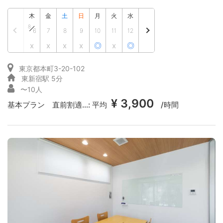
木
金
土
日
月
火
水
8
6
7
8
9
10
11
12
x
x
x
x
◎
x
◎
東京都本町3-20-102
東新宿駅 5分
〜10人
¥ 3,900
基本プラン 直前割適...:
平均
/時間