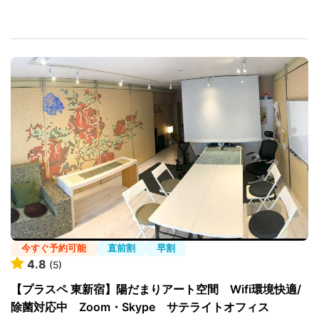
今すぐ予約可能
直前割
早割
4.8
(5)
【プラスペ 東新宿】陽だまりアート空間 Wifi環境快適/
除菌対応中 Zoom・Skype サテライトオフィス