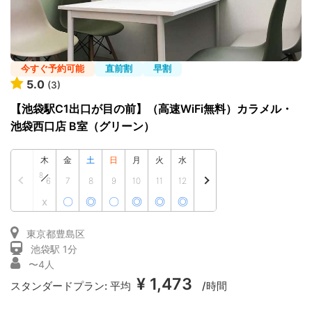
今すぐ予約可能
直前割
早割
5.0
(3)
【池袋駅C1出口が目の前】（高速WiFi無料）カラメル・
池袋西口店 B室（グリーン）
木
金
土
日
月
火
水
8
6
7
8
9
10
11
12
x
〇
◎
〇
◎
◎
◎
東京都豊島区
池袋駅 1分
〜4人
¥ 1,473
スタンダードプラン:
平均
/時間