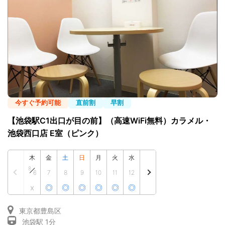
今すぐ予約可能
直前割
早割
【池袋駅C1出口が目の前】（高速WiFi無料）カラメル・
池袋西口店 E室（ピンク）
木
金
土
日
月
火
水
8
6
7
8
9
10
11
12
x
◎
◎
◎
◎
◎
◎
東京都豊島区
池袋駅 1分