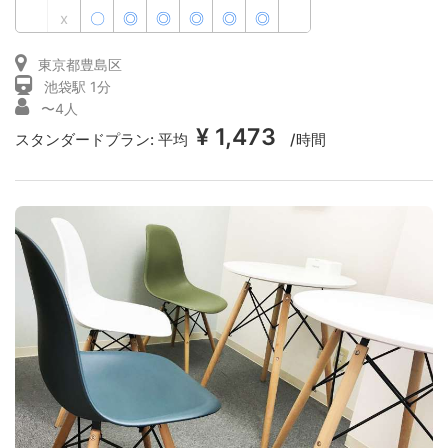
x
〇
◎
◎
◎
◎
◎
東京都豊島区
池袋駅 1分
〜4人
¥ 1,473
スタンダードプラン:
平均
/時間