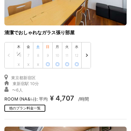
清潔でおしゃれなガラス張り部屋
木
金
土
日
月
火
水
8
6
7
8
9
10
11
12
x
x
x
◎
◎
◎
◎
東京都新宿区
東新宿駅 10分
〜6人
¥ 4,707
ROOM (NA&나):
平均
/時間
他のプラン料金一覧