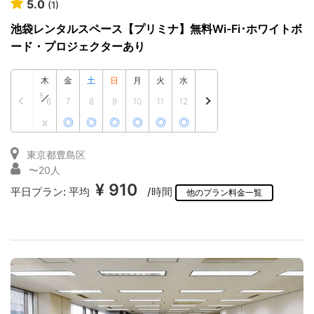
5.0
(1)
池袋レンタルスペース【プリミナ】無料Wi-Fi･ホワイトボ
ード・プロジェクターあり
木
金
土
日
月
火
水
8
6
7
8
9
10
11
12
x
◎
◎
◎
◎
◎
◎
東京都豊島区
〜20人
¥ 910
平日プラン:
平均
/時間
他のプラン料金一覧