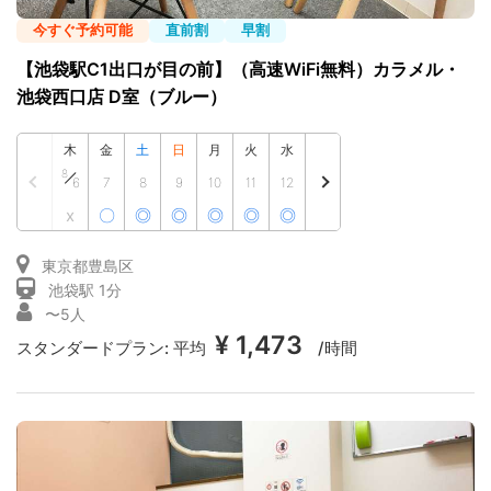
今すぐ予約可能
直前割
早割
【池袋駅C1出口が目の前】（高速WiFi無料）カラメル・
池袋西口店 D室（ブルー）
木
金
土
日
月
火
水
8
6
7
8
9
10
11
12
x
〇
◎
◎
◎
◎
◎
東京都豊島区
池袋駅 1分
〜5人
¥ 1,473
スタンダードプラン:
平均
/時間