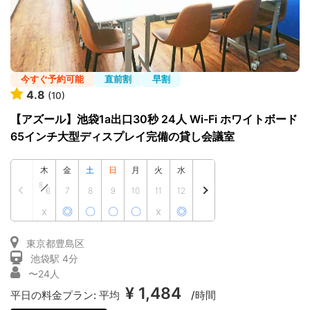
シーズスペースについて
運営会社
プライバシーポリシー
利用規約
今すぐ予約可能
直前割
早割
特定商取引法
4.8
(10)
FAQ・お問い合わせ
【アズール】池袋1a出口30秒 24人 Wi-Fi ホワイトボード
65インチ大型ディスプレイ完備の貸し会議室
木
金
土
日
月
火
水
8
6
7
8
9
10
11
12
x
◎
〇
〇
〇
x
◎
東京都豊島区
池袋駅 4分
〜24人
¥ 1,484
平日の料金プラン:
平均
/時間