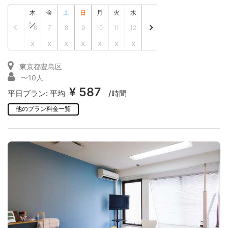
木
金
土
日
月
火
水
8
6
7
8
9
10
11
12
x
x
x
x
x
x
x
東京都豊島区
〜10人
¥ 587
平日プラン:
平均
/時間
他のプラン料金一覧