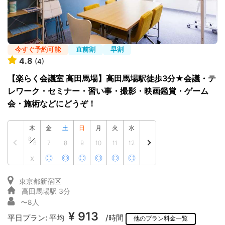
今すぐ予約可能
直前割
早割
4.8
(4)
【楽らく会議室 高田馬場】高田馬場駅徒歩3分★会議・テ
レワーク・セミナー・習い事・撮影・映画鑑賞・ゲーム
会・施術などにどうぞ！
木
金
土
日
月
火
水
8
6
7
8
9
10
11
12
x
◎
◎
◎
◎
◎
◎
東京都新宿区
高田馬場駅 3分
〜8人
¥ 913
平日プラン:
平均
/時間
他のプラン料金一覧