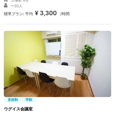
大塚駅 4分
〜30人
¥ 3,300
標準プラン:
平均
/時間
直前割
早割
ウグイス会議室