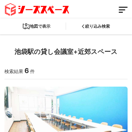
地図で表示
絞り込み検索
池袋駅の貸し会議室+近郊スペース
会員登録
スペースを掲載する
6
ログイン
検索結果
件
スペースをさがす
条件から探す
都道府県から探す
路線から探す