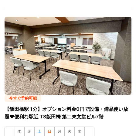
今すぐ予約可能
【飯田橋駅 1分】オプション料金0円で設備・備品使い放
題♥便利な駅近 TS飯田橋 第二東文堂ビル7階
木
金
土
日
月
火
水