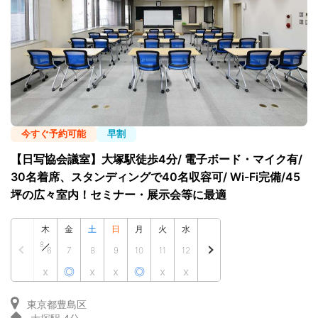
今すぐ予約可能
早割
【日写協会議室】大塚駅徒歩4分/ 電子ボード・マイク有/
30名着席、スタンディングで40名収容可/ Wi-Fi完備/45
坪の広々室内！セミナー・展示会等に最適
木
金
土
日
月
火
水
8
6
7
8
9
10
11
12
x
◎
x
x
◎
x
x
東京都豊島区