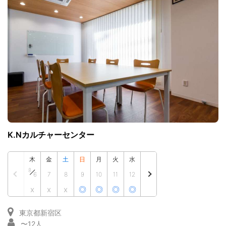
K.Nカルチャーセンター
木
金
土
日
月
火
水
8
6
7
8
9
10
11
12
x
x
x
◎
◎
◎
◎
東京都新宿区
〜12人