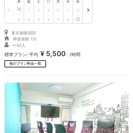
木
金
土
日
月
火
水
8
6
7
8
9
10
11
12
x
x
x
x
x
x
◎
東京都新宿区
神楽坂駅 1分
〜42人
¥ 5,500
標準プラン:
平均
/時間
他のプラン料金一覧