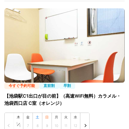
今すぐ予約可能
直前割
早割
【池袋駅C1出口が目の前】（高速WiFi無料）カラメル・
池袋西口店 C室（オレンジ）
木
金
土
日
月
火
水
8
6
7
8
9
10
11
12