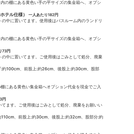
ス内の棚にある黄色い手の平サイズの集金箱へ、オプシ
火器、強い香り、臭いがする物の持込み
盲導犬は可） ・騒音 ・大音量
かホテル仕様）
一人あたり182円
に反する行為、風俗行為
トの中に置いてます。使用後はバスルーム内のランドリ
ださい。
ス内の棚にある黄色い手の平サイズの集金箱へ、オプシ
り73円
トの中に置いてます。ご使用後はごみとして処分、廃棄
約100cm、前股上:約26cm、後股上:約30cm、股部
の棚にある黄色い集金箱へオプション代金を現金でご入
3円
いてます。ご使用後はごみとして処分、廃棄をお願いい
110cm、前股上:約30cm、後股上:約32cm、股部分:約