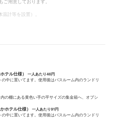
もご用意しております。
体温計等を設置）。
ーアルオープンしました！
ご理解、ご協力をお願いいたします。
ッドを２台置いた状態）です。ヨガ、フィットネス
簡単な掃除をして、ご利用前の状態（施術ベッド
かホテル仕様）
一人あたり46円
さい。
トの中に置いてます。使用後はバスルーム内のランドリ
付着しないよう、無料のペーパーシーツ（お部屋の
ださい。
ス内の棚にある黄色い手の平サイズの集金箱へ、オプシ
ふかホテル仕様）
ストスプレーで消毒してください。
一人あたり91円
トの中に置いてます。使用後はバスルーム内のランドリ