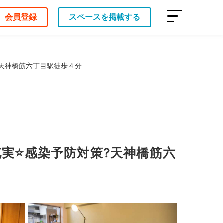
会員登録
スペースを掲載する
策?天神橋筋六丁目駅徒歩４分
実⭐️感染予防対策?天神橋筋六