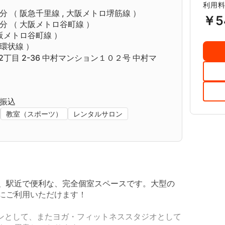
利用料
分 （
阪急千里線
,
大阪メトロ堺筋線
）
￥5
分 （
大阪メトロ谷町線
）
阪メトロ谷町線
）
環状線
）
2丁目 2-36 中村マンション１０２号 中村マ
行振込
教室（スポーツ）
レンタルサロン
、駅近で便利な、完全個室スペースです。大型の
にご利用いただけます！
ンとして、またヨガ・フィットネススタジオとして