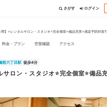
さがす
ログイン
間】⭐️レンタルサロン・スタジオ⭐️完全個室⭐️備品充実⭐️感染予防対
料金・プラン
空室確認
アクセス
都道府県から探す
路線から探す
橋筋六丁目駅
徒歩4分
いて
シーポリシー
利用規約
特定商取引法
FAQ・お問い合わせ
サロン・スタジオ⭐️完全個室⭐️備品充