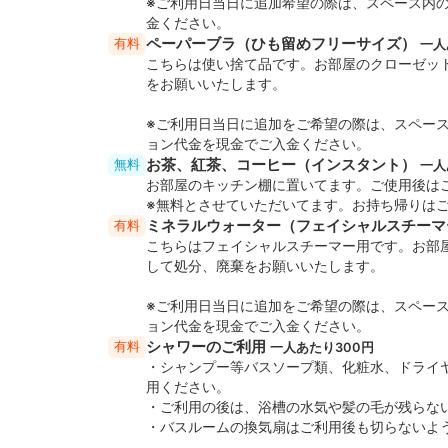
※ご利用日当日に追加希望の際は、スペース内
金ください。
ペーパーブラ（ひも留めフリーサイズ）
有料
一人
こちらは使い捨て品です。お部屋のクローゼッ
をお願いいたします。
※ご利用日当日に追加をご希望の際は、スペー
ョン代金を現金でご入金ください。
お茶、紅茶、コーヒー（インスタント）
無料
一人
お部屋のキッチン棚に置いてます。ご使用後は
※無料とさせていただいてます。お持ち帰りは
ミネラルウォーター（フェイシャルスチー
有料
こちらはフェイシャルスチーマー用です。お部
して処分、廃棄をお願いいたします。
※ご利用日当日に追加をご希望の際は、スペー
ョン代金を現金でご入金ください。
シャワーのご利用
有料
一人あたり300円
・シャンプー等バスソープ類、化粧水、ドライ
用ください。
・ご利用の後は、浴槽の水気や髪の毛が残らな
・バスルームの換気扇はご利用後も切らないよ