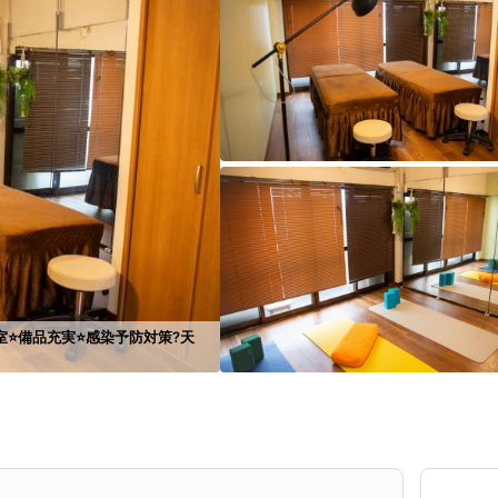
⭐️備品充実⭐️感染予防対策?天