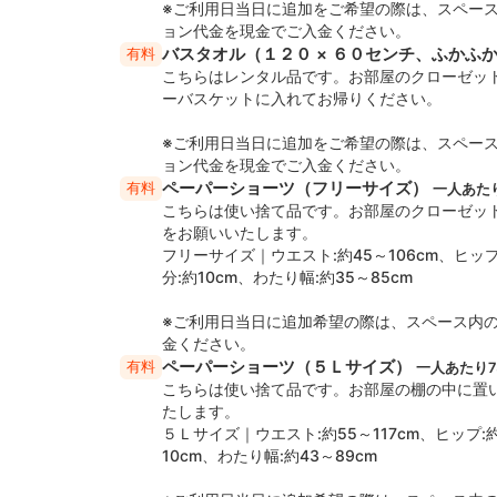
※ご利用日当日に追加をご希望の際は、スペー
・飲酒、喫煙（電子タバコ含む） ・危険物、
ョン代金を現金でご入金ください。
・土足での立ち入り ・ペットや動物の同伴（
バスタオル（１２０ × ６０センチ、ふかふ
有料
・上の階、隣室に響くような振動 ・公序良俗
こちらはレンタル品です。お部屋のクローゼッ
ーバスケットに入れてお帰りください。
※ご利用前にゲスト規約をご確認願います。
※ご質問やご意見等は、お気軽にお問い合わせく
※ご利用日当日に追加をご希望の際は、スペー
ョン代金を現金でご入金ください。
ペーパーショーツ（フリーサイズ）
有料
一人あた
こちらは使い捨て品です。お部屋のクローゼッ
をお願いいたします。
フリーサイズ｜ウエスト:約45～106cm、ヒップ:
分:約10cm、わたり幅:約35～85cm
※ご利用日当日に追加希望の際は、スペース内
金ください。
ペーパーショーツ（５Ｌサイズ）
有料
一人あたり7
こちらは使い捨て品です。お部屋の棚の中に置
たします。
５Ｌサイズ｜ウエスト:約55～117cm、ヒップ:約
10cm、わたり幅:約43～89cm