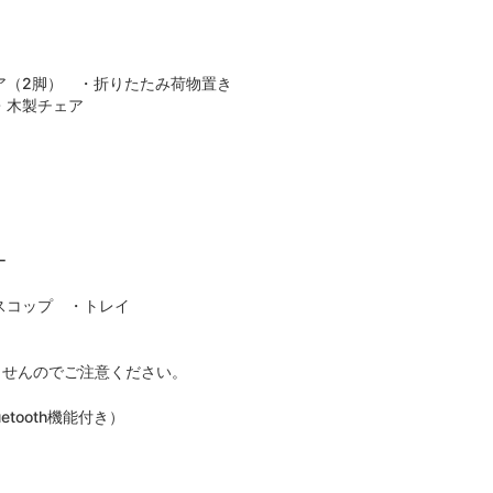
ア（2脚） ・折りたたみ荷物置き
・木製チェア
ー
スコップ ・トレイ
ませんのでご注意ください。
uetooth機能付き）
）