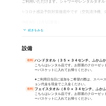
ご利用いただけます。シャワーやレンタルタオル
✨コロナ感染予防対策徹底中です（空気清浄機、
?NEWS（2月1日更新）
・あくびのすき間 天神橋筋六丁目店をリニュ
続きをみる
?ご利用時のお願い?
皆さまに気持ちよくご利用いただきたく、以下の
設備
?当スペースの基本レイアウトはサロン（施術ベ
でご利用いただいた後も、ご利用後は後片付け、
ハンドタオル（３５ × ３４センチ、ふかふ
有料
を２台置いたサロンの状態）に戻してご退室くだ
こちらはレンタル品です。お部屋のクローゼッ
ーバスケットに入れてお帰りください。
?ベッド、枕をご利用の際、施術用クリーム等が
棚の中の）やレンタルタオル（有料）をご利用く
※ご利用日当日に追加をご希望の際は、スペー
ョン代金を現金でご入金ください。
フェイスタオル（８０ × ３４センチ、ふか
有料
?ヨガマット等をご使用後は、次亜塩素酸水のミ
こちらはレンタル品です。お部屋のクローゼッ
ーバスケットに入れてお帰りください。
?禁止事項