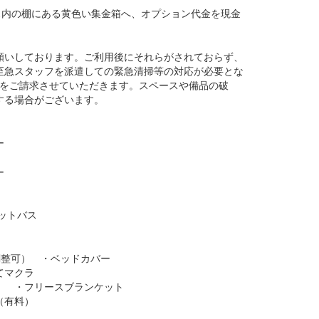
ス内の棚にある黄色い集金箱へ、オプション代金を現金
願いしております。ご利用後にそれらがされておらず、
至急スタッフを派遣しての緊急清掃等の対応が必要とな
0円をご請求させていただきます。スペースや備品の破
する場合がございます。
ー
マー
ト
・フットバス
調整可） ・ベッドカバー
てマクラ
ル） ・フリースブランケット
（有料）