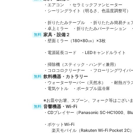
・エアコン ・セラミックファンヒーター
・シーリングライト（明るさ、色温度調整可）
・折りたたみテーブル ・折りたたみ簡易チェ
・卓上ミラー ・折りたたみパーテーション 
家具・設備２
無料
・壁面ミラー（180×80㎝）×3枚
・電源延長コード ・LEDキャンドルライト
・掃除機（スティック・ハンディ兼用）
・コロコロクリーナー ・フローリングワイパ
飲料機器・カトラリー
無料
・ウォーターサーバー（天然水） ・耐熱ガラ
・電気ケトル ・ポータブル温冷庫
※お皿やお箸、スプーン、フォーク等はござい
音響機器・Wi-Fi
無料
・CDプレイヤー（Panasonic SC-HC1000、Bl
・ポケットWi-Fi
楽天モバイル（Rakuten Wi-Fi Pocket 2C