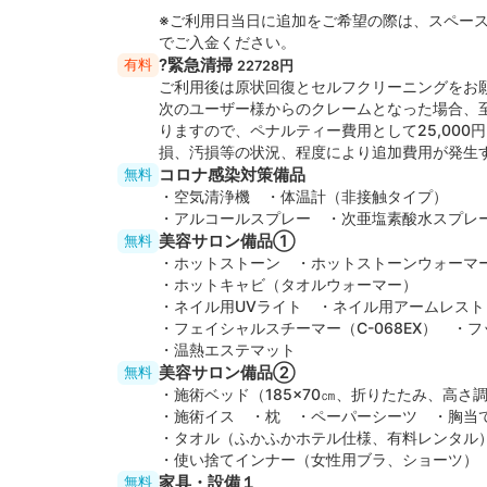
※ご利用日当日に追加をご希望の際は、スペー
でご入金ください。
?緊急清掃
有料
22728円
ご利用後は原状回復とセルフクリーニングをお
次のユーザー様からのクレームとなった場合、
りますので、ペナルティー費用として25,00
損、汚損等の状況、程度により追加費用が発生
コロナ感染対策備品
無料
・空気清浄機 ・体温計（非接触タイプ）
・アルコールスプレー ・次亜塩素酸水スプレ
美容サロン備品①
無料
・ホットストーン ・ホットストーンウォー
・ホットキャビ（タオルウォーマー）
・ネイル用UVライト ・ネイル用アームレス
・フェイシャルスチーマー（C-068EX） 
・温熱エステマット
美容サロン備品②
無料
・施術ベッド（185×70㎝、折りたたみ、高さ
・施術イス ・枕 ・ペーパーシーツ ・胸当
・タオル（ふかふかホテル仕様、有料レンタ
・使い捨てインナー（女性用ブラ、ショーツ）
家具・設備１
無料