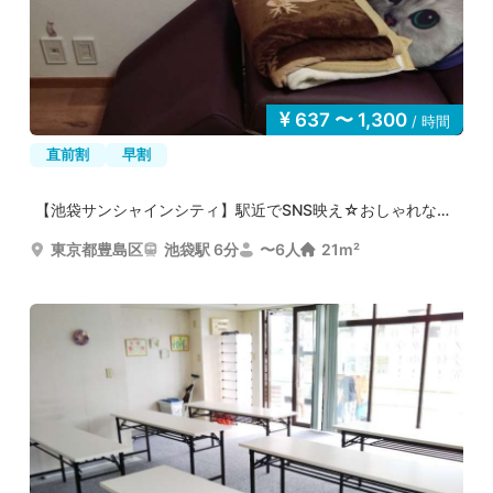
637 〜 1,300
/ 時間
直前割
早割
【池袋サンシャインシティ】駅近でSNS映え☆おしゃれなレン...
東京都豊島区
池袋駅 6分
〜6人
21m²