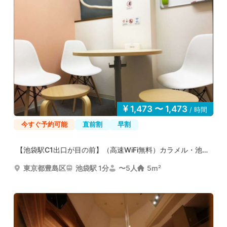
1,473 〜 1,473
/ 時間
今すぐ予約可能
直前割
早割
【池袋駅C1出口が目の前】（高速WiFi無料）カラメル・池袋...
東京都豊島区
池袋駅 1分
〜5人
5m²