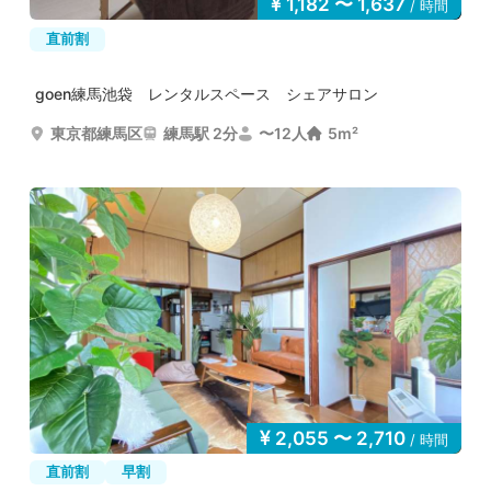
1,182 〜 1,637
/ 時間
直前割
goen練馬池袋 レンタルスペース シェアサロン
東京都練馬区
練馬駅 2分
〜12人
5m²
2,055 〜 2,710
/ 時間
直前割
早割