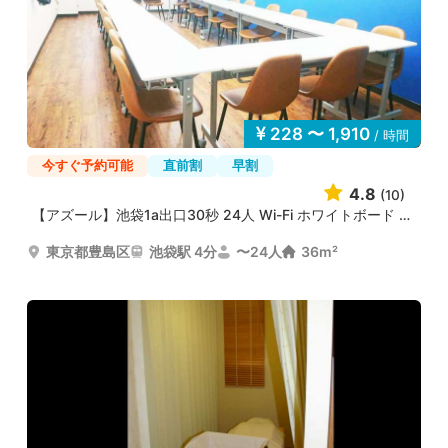
228 〜 1,910
/ 時間
今すぐ予約可能
直前割
早割
4.8
(10)
【アズール】池袋1a出口30秒 24人 Wi-Fi ホワイトボード 6...
東京都豊島区
池袋駅 4分
〜24人
36m²