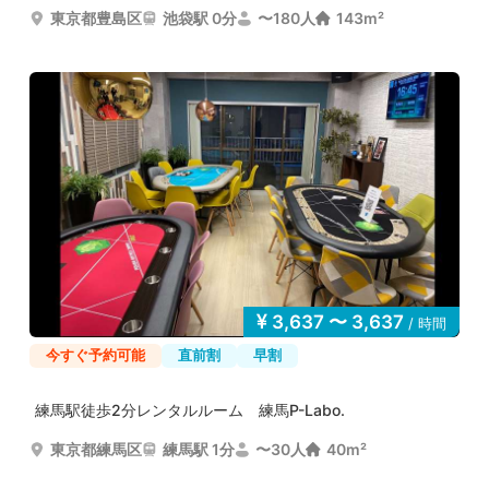
東京都豊島区
池袋駅 0分
〜180人
143m²
3,637 〜 3,637
/ 時間
今すぐ予約可能
直前割
早割
練馬駅徒歩2分レンタルルーム 練馬P-Labo.
東京都練馬区
練馬駅 1分
〜30人
40m²