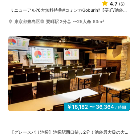
4.7
(6)
リニューアル?6大無料特典#コミンカGoburin?【要町/池袋】...
東京都豊島区
要町駅 2分
〜25人
63m²
18,182 〜 36,364
/ 時間
【グレースバリ池袋】池袋駅西口徒歩2分！池袋最大級の大...