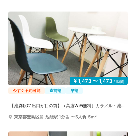
1,473 〜 1,473
/ 時間
今すぐ予約可能
直前割
早割
【池袋駅C1出口が目の前】（高速WiFi無料）カラメル・池袋...
東京都豊島区
池袋駅 1分
〜5人
5m²