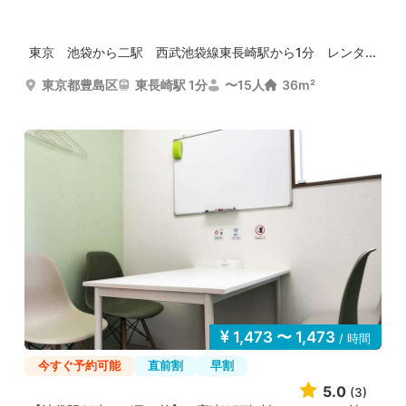
東京 池袋から二駅 西武池袋線東長崎駅から1分 レンタ...
東京都豊島区
東長崎駅 1分
〜15人
36m²
1,473 〜 1,473
/ 時間
今すぐ予約可能
直前割
早割
5.0
(3)