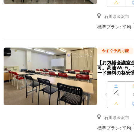
△
石川県金沢市
標準プラン:
平均
今すぐ予約可能
【お気軽会議室金
可。高速Wi-F
ード無料の格安
土
8
8
△
石川県金沢市
標準プラン:
平均