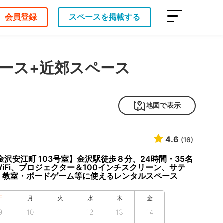
会員登録
スペースを掲載する
ース+近郊スペース
地図で表示
4.6
(16)
金沢安江町 103号室】金沢駅徒歩８分、24時間・35名
iFi、プロジェクター＆100インチスクリーン、サテ
・教室・ボードゲーム等に使えるレンタルスペース
日
月
火
水
木
金
9
10
11
12
13
14