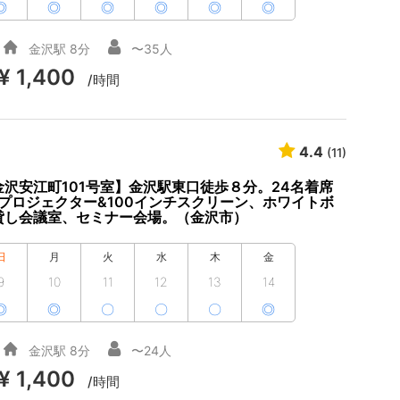
◎
◎
◎
◎
◎
◎
金沢駅 8分
〜35人
¥ 1,400
/時間
4.4
(11)
沢安江町101号室】金沢駅東口徒歩８分。24名着席
i、プロジェクター&100インチスクリーン、ホワイトボ
貸し会議室、セミナー会場。（金沢市）
日
月
火
水
木
金
9
10
11
12
13
14
◎
◎
〇
〇
〇
◎
金沢駅 8分
〜24人
¥ 1,400
/時間