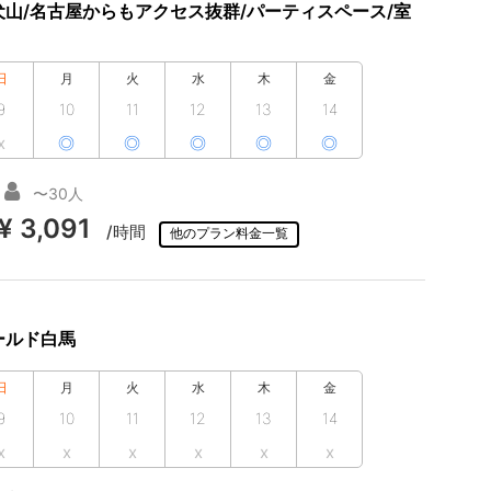
山/名古屋からもアクセス抜群/パーティスペース/室
日
月
火
水
木
金
9
10
11
12
13
14
x
◎
◎
◎
◎
◎
〜30人
¥ 3,091
/時間
他のプラン料金一覧
ールド白馬
日
月
火
水
木
金
9
10
11
12
13
14
x
x
x
x
x
x