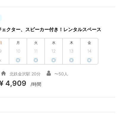
ジェクター、スピーカー付き！レンタルスペース
日
月
火
水
木
金
9
10
11
12
13
14
x
◎
◎
◎
◎
◎
北鉄金沢駅 20分
〜50人
¥ 4,909
/時間