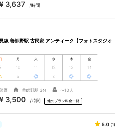
¥ 3,637
/時間
広見線 善師野駅 古民家 アンティーク【フォトスタジオ
日
月
火
水
木
金
9
10
11
12
13
14
△
x
◎
x
◎
◎
師野
善師野駅 3分
〜10人
¥ 3,500
/時間
他のプラン料金一覧
5.0
(1)