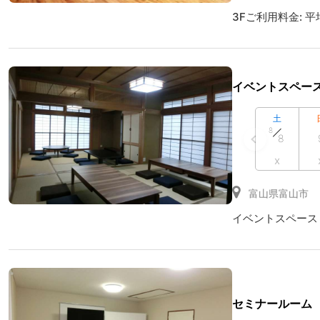
3Fご利用料金:
平
イベントスペー
土
8
8
x
富山県富山市
イベントスペース（和
セミナールーム