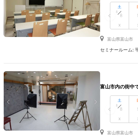
土
8
8
x
富山県富山市
セミナールーム:
富山市内の街中
土
8
8
x
富山県富山市