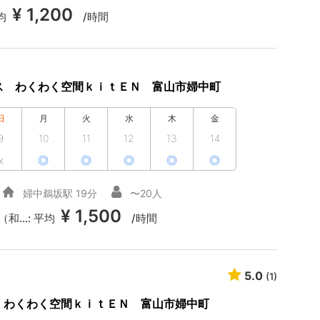
¥ 1,200
均
/時間
ス わくわく空間ｋｉｔＥＮ 富山市婦中町
日
月
火
水
木
金
9
10
11
12
13
14
x
◎
◎
◎
◎
◎
婦中鵜坂駅 19分
〜20人
¥ 1,500
...:
平均
/時間
5.0
(1)
 わくわく空間ｋｉｔＥＮ 富山市婦中町