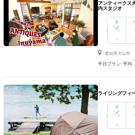
アンティークス犬
内スタジオ
土
8
8
x
愛知県犬山市
平日プラン:
平均
ライジングフィ
土
8
8
x