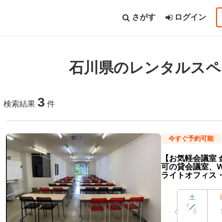
さがす
ログイン
石川県のレンタルスペ
都道府県から探す
路線から探す
3
検索結果
件
いて
今すぐ予約可能
シーポリシー
利用規約
特定商取引法
FAQ・お問い合わせ
【お気軽会議室 
可の貸会議室、W
ライトオフィス
土
8
8