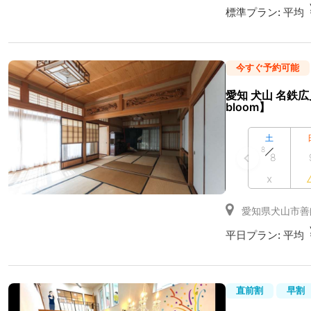
標準プラン:
平均
今すぐ予約可能
愛知 犬山 名鉄
bloom】
土
8
8
x
愛知県犬山市善
平日プラン:
平均
直前割
早割