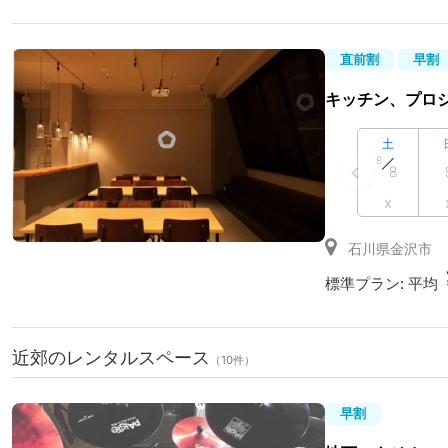
直前割
早割
キッチン、プロ
土
8
8
x
石川県金沢市
標準プラン:
平均
近郊のレンタルスペース
（10件）
早割