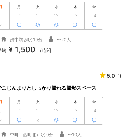
日
月
火
水
木
金
9
10
11
12
13
14
x
◎
◎
◎
◎
◎
婦中鵜坂駅 19分
〜20人
¥ 1,500
平均
/時間
5.0
(1)
でこじんまりとしっかり撮れる撮影スペース
日
月
火
水
木
金
9
10
11
12
13
14
x
◎
x
◎
◎
◎
中町（西町北）駅 0分
〜10人