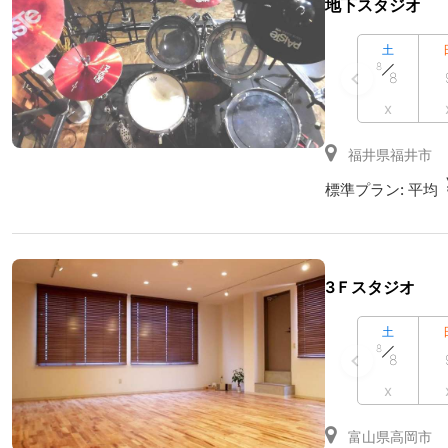
地下スタジオ
土
8
8
x
福井県福井市
標準プラン:
平均
3Ｆスタジオ
土
8
8
x
富山県高岡市