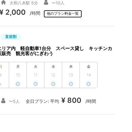
大和八木駅 5分
〜10人
¥ 2,000
/時間
他のプラン料金一覧
直前割
エリア内 軽自動車1台分 スペース貸し キッチンカ
販販売 観光客がにぎわう
日
月
火
水
木
金
9
10
11
12
13
14
x
◎
◎
◎
◎
◎
¥ 800
全日プラン:
平均
/時間
〜5人