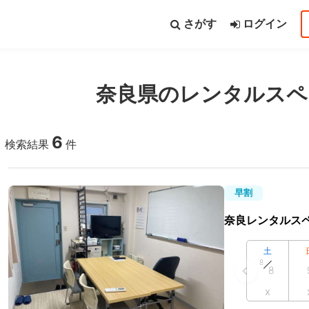
さがす
ログイン
奈良県のレンタルスペ
都道府県から探す
路線から探す
6
検索結果
件
いて
早割
シーポリシー
利用規約
特定商取引法
FAQ・お問い合わせ
奈良レンタルス
土
8
8
x