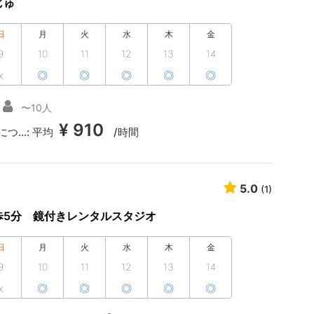
じゅ
日
月
火
水
木
金
9
10
11
12
13
14
x
◎
◎
◎
◎
◎
〜10人
¥ 910
つ...:
平均
/時間
5.0
(1)
歩5分 鏡付きレンタルスタジオ
日
月
火
水
木
金
9
10
11
12
13
14
x
◎
◎
◎
◎
◎