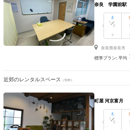
奈良 学園前駅
土
8
8
x
奈良県奈良市
標準プラン:
平均
近郊のレンタルスペース
（10件）
町屋 河京富月
土
8
8