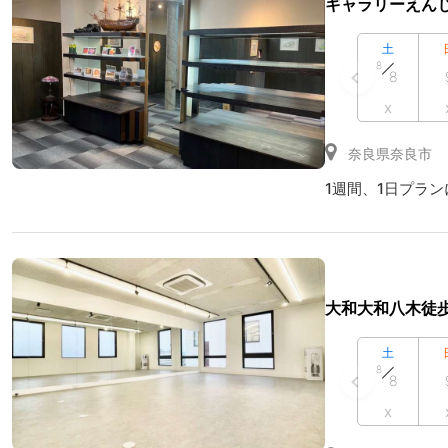
ギャラリーえん
土
8
8
x
奈良県奈良市
1週間、1日プランに
大和大和八木徒
土
8
8
x