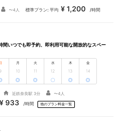
¥ 1,200
標準プラン:
平均
/時間
〜4人
4時間いつでも即予約、即利用可能な開放的なスペー
日
月
火
水
木
金
9
10
11
12
13
14
◎
◎
◎
〇
◎
◎
近鉄奈良駅 3分
〜4人
¥ 933
/時間
他のプラン料金一覧