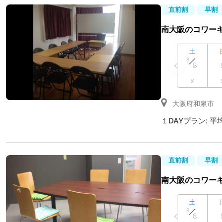
直前割
早割
南大阪のコワー
土
8
8
x
大阪府和泉市
１DAYプラン:
平
直前割
早割
南大阪のコワー
土
8
8