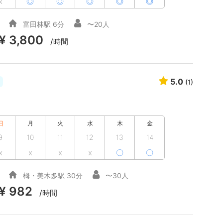
x
◎
◎
◎
◎
◎
富田林駅 6分
〜20人
¥ 3,800
/時間
5.0
(1)
日
月
火
水
木
金
9
10
11
12
13
14
x
x
x
x
〇
〇
栂・美木多駅 30分
〜30人
¥ 982
/時間