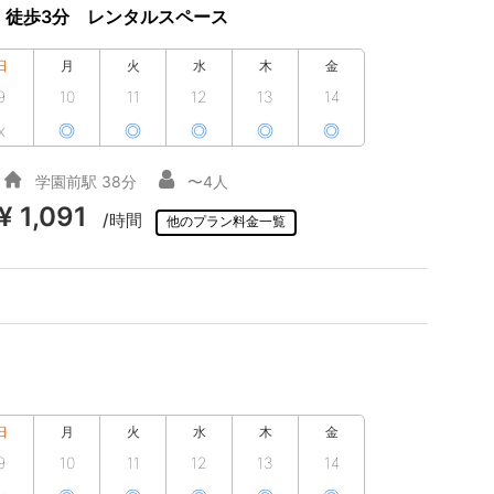
 徒歩3分 レンタルスペース
日
月
火
水
木
金
9
10
11
12
13
14
x
◎
◎
◎
◎
◎
学園前駅 38分
〜4人
¥ 1,091
/時間
他のプラン料金一覧
日
月
火
水
木
金
9
10
11
12
13
14