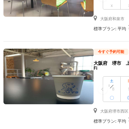
x
大阪府和泉市
標準プラン:
平均
今すぐ予約可能
大阪府 堺市 上
Fi
土
8
8
〇
大阪府堺市西区
標準プラン:
平均