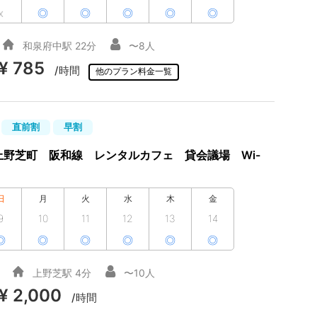
x
◎
◎
◎
◎
◎
和泉府中駅 22分
〜8人
¥ 785
/時間
他のプラン料金一覧
直前割
早割
野芝町 阪和線 レンタルカフェ 貸会議場 Wi-
日
月
火
水
木
金
9
10
11
12
13
14
◎
◎
◎
◎
◎
◎
上野芝駅 4分
〜10人
¥ 2,000
/時間