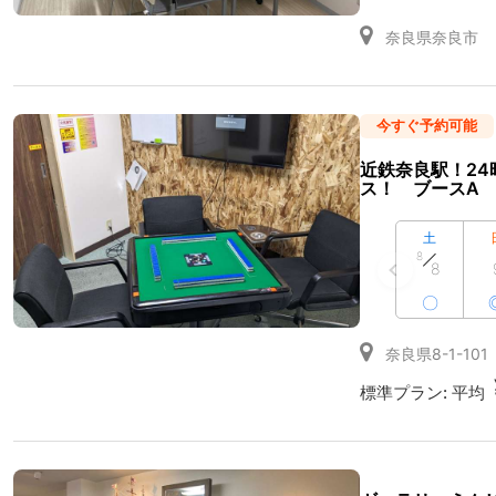
奈良県奈良市
今すぐ予約可能
近鉄奈良駅！2
ス！ ブースA
土
8
8
〇
奈良県8-1-101
標準プラン:
平均