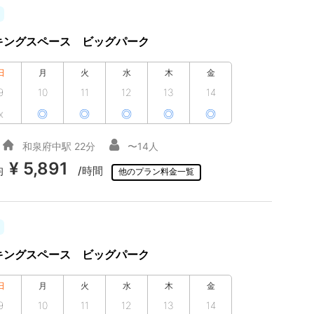
キングスペース ビッグパーク
日
月
火
水
木
金
9
10
11
12
13
14
x
◎
◎
◎
◎
◎
和泉府中駅 22分
〜14人
¥ 5,891
均
/時間
他のプラン料金一覧
キングスペース ビッグパーク
日
月
火
水
木
金
9
10
11
12
13
14