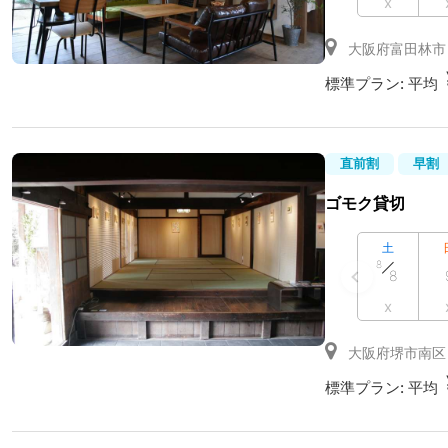
x
大阪府富田林市
標準プラン:
平均
直前割
早割
ゴモク貸切
土
8
8
x
大阪府堺市南区
標準プラン:
平均