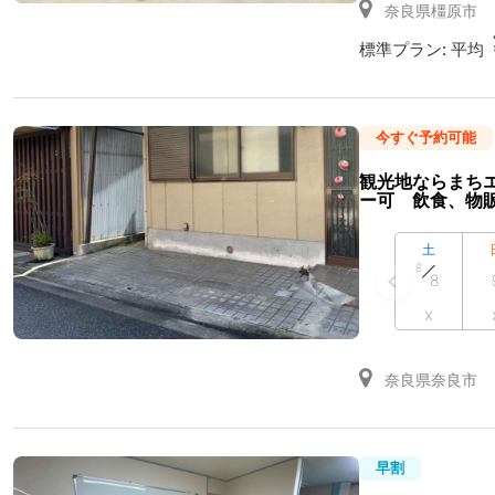
奈良県橿原市
標準プラン:
平均
今すぐ予約可能
観光地ならまち
ー可 飲食、物
土
8
8
x
奈良県奈良市
早割