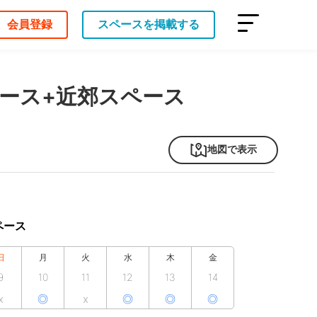
会員登録
スペースを掲載する
ース+近郊スペース
地図で表示
ペース
日
月
火
水
木
金
9
10
11
12
13
14
x
◎
x
◎
◎
◎