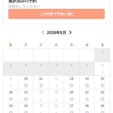
選択済みの予約
シーズスペースについて
日時をしてください
この内容で予約に進む
運営会社
プライバシーポリシー
利用規約
‹
›
特定商取引法
2026年8月
FAQ・お問い合わせ
日
月
火
水
木
金
土
1
2
3
4
5
6
7
8
x
9
10
11
12
13
14
15
x
◎
◎
x
◎
◎
◎
16
17
18
19
20
21
22
◎
◎
x
x
◎
◎
◎
23
24
25
26
27
28
29
◎
◎
x
x
◎
◎
◎