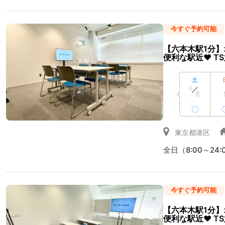
今すぐ予約可能
【六本木駅1分】
便利な駅近♥ TS
土
8
8
〇
東京都港区
全日（8:00～24:
今すぐ予約可能
【六本木駅1分】
便利な駅近♥ T