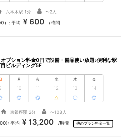
六本木駅 1分
〜2人
¥ 600
00）:
平均
/時間
】オプション料金0円で設備・備品使い放題♪便利な駅
丁目ビルディング5F
日
月
火
水
木
金
9
10
11
12
13
14
◎
◎
◎
△
〇
◎
東銀座駅 2分
〜108人
¥ 13,200
00):
平均
/時間
他のプラン料金一覧