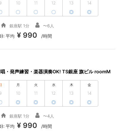
9
10
11
12
13
14
〇
〇
〇
〇
◎
◎
銀座駅 1分
〜6人
¥ 990
0):
平均
/時間
唱・発声練習・楽器演奏OK! TS銀座 旗ビル roomM
日
月
火
水
木
金
9
10
11
12
13
14
〇
◎
◎
◎
◎
◎
銀座駅 1分
〜4人
¥ 990
0):
平均
/時間