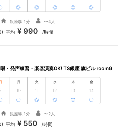
〇
◎
◎
◎
◎
◎
銀座駅 1分
〜4人
¥ 990
0):
平均
/時間
唱・発声練習・楽器演奏OK! TS銀座 旗ビル roomG
日
月
火
水
木
金
9
10
11
12
13
14
〇
〇
◎
◎
◎
〇
銀座駅 1分
〜2人
¥ 550
0):
平均
/時間