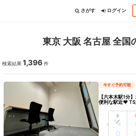
さがす
ログイン
東京 大阪 名古屋 全
都道府県から探す
路線から探す
1,396
検索結果
件
いて
今すぐ予約可能
シーポリシー
利用規約
特定商取引法
FAQ・お問い合わせ
【六本木駅1分】
便利な駅近♥ T
土
8
8
〇