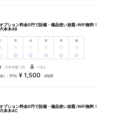
オプション料金0円で設備・備品使い放題♪WiFi無料！
六本木4B
日
月
火
水
木
金
9
10
11
12
13
14
〇
◎
◎
◎
◎
◎
六本木駅 1分
〜8人
¥ 1,500
00）:
平均
/時間
オプション料金0円で設備・備品使い放題♪WiFi無料！
S六本木4C