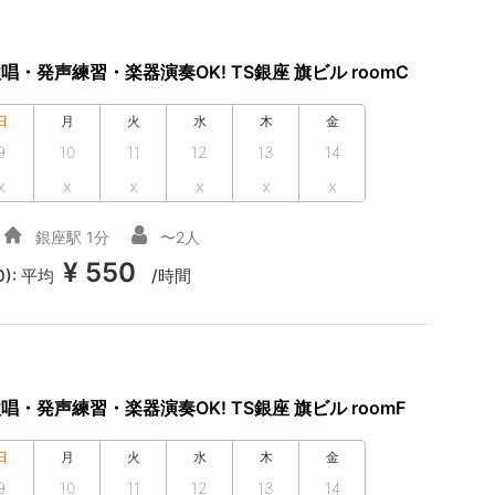
唱・発声練習・楽器演奏OK! TS銀座 旗ビル roomC
日
月
火
水
木
金
9
10
11
12
13
14
x
x
x
x
x
x
銀座駅 1分
〜2人
¥ 550
0):
平均
/時間
唱・発声練習・楽器演奏OK! TS銀座 旗ビル roomF
日
月
火
水
木
金
9
10
11
12
13
14