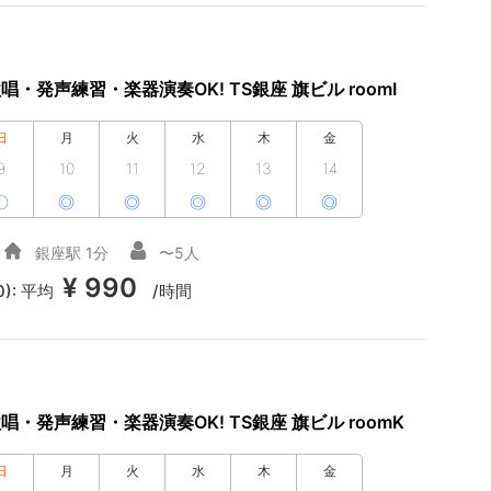
唱・発声練習・楽器演奏OK! TS銀座 旗ビル roomI
日
月
火
水
木
金
9
10
11
12
13
14
〇
◎
◎
◎
◎
◎
銀座駅 1分
〜5人
¥ 990
0):
平均
/時間
唱・発声練習・楽器演奏OK! TS銀座 旗ビル roomK
日
月
火
水
木
金