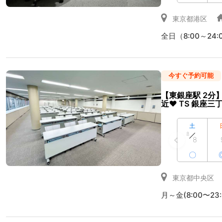
東京都港区
全日（8:00～24:
今すぐ予約可能
【東銀座駅 2分
近♥ TS 銀座三
土
8
8
〇
東京都中央区
月～金(8:00〜23: