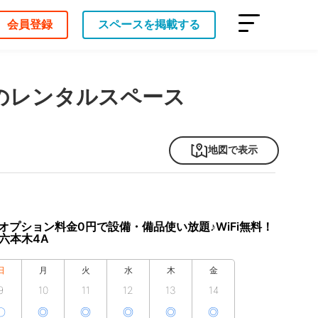
会員登録
スペースを掲載する
国のレンタルスペース
地図で表示
オプション料金0円で設備・備品使い放題♪WiFi無料！
S六本木4A
日
月
火
水
木
金
9
10
11
12
13
14
〇
◎
◎
◎
◎
◎