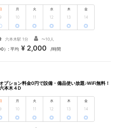
日
月
火
水
木
金
9
10
11
12
13
14
〇
◎
◎
◎
◎
◎
六本木駅 1分
〜10人
¥ 2,000
00）:
平均
/時間
オプション料金0円で設備・備品使い放題♪WiFi無料！
S六本木４D
日
月
火
水
木
金
9
10
11
12
13
14
◎
◎
◎
◎
◎
◎