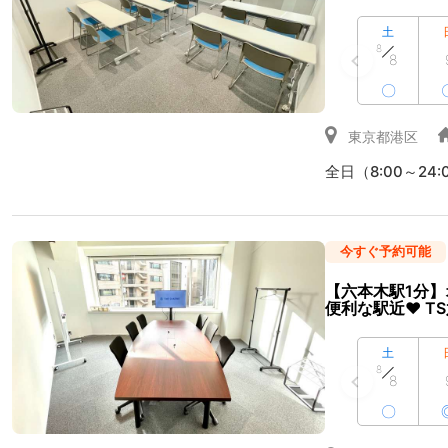
土
8
8
〇
東京都港区
全日（8:00～24:
今すぐ予約可能
【六本木駅1分】
便利な駅近♥ T
土
8
8
〇