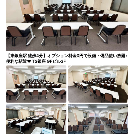
シーズスペースについて
運営会社
プライバシーポリシー
利用規約
特定商取引法
FAQ・お問い合わせ
【東銀座駅 徒歩4分】オプション料金0円で設備・備品使い放題♪
便利な駅近♥ TS銀座 GFビル3F