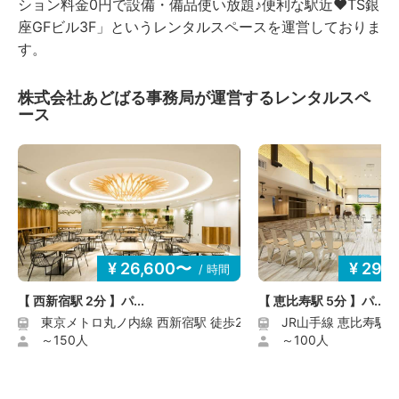
ション料金0円で設備・備品使い放題♪便利な駅近♥TS銀
・防犯上の目的で、防犯カメラを設置させて頂いており
座GFビル3F」というレンタルスペースを運営しておりま
ます。
す。
・騒音（音楽や音量）などにより、近隣の方や警察から
の注意があった場合は、対応改善をお願いします。改善
がなされなかった場合は、利用を中止していただきま
株式会社あどばる事務局が運営するレンタルスペ
す。その際のご返金は致しかねますので、予めご了承下
ース
さい。
・音が漏れにくいように、ドアは必ず閉めてご利用下さ
い。
・退出前、退出後は、話し声や喫煙、行列や人溜まりな
ど、近隣の皆様にご迷惑にならないようにお願い致しま
す。
・予約した利用時間の途中で退出された場合でも、ご利
¥ 26,600〜
¥ 29,
/ 時間
用料金の割引、返金等は致しかねますのでご了承くださ
い。
【 西新宿駅 2分 】パ...
【 恵比寿駅 5分 】パ...
・会議室のご利用前・ご利用後、承諾無しに無断で会議
東京メトロ丸ノ内線 西新宿駅 徒歩2分
JR山手線 恵比寿駅 
室に立ち入ることはできません。
～150人
～100人
・予約者が使用の権利を譲渡、第三者へ転貸することは
できません。
・いずれの会議室のご利用に際しましても、ご利用者に