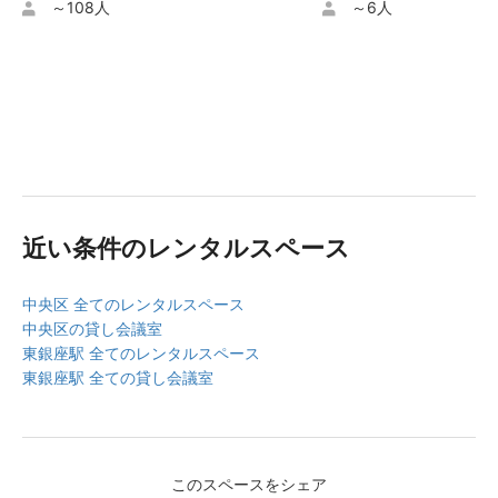
くなった場合であっても、当社は賠償等の責任を負いま
～108人
～6人
せん。
・会議室運営上、または本サービス運営上の都合によ
り、当社より予約を取消した場合は、お支払い頂いた金
額を利用者に返金致しますが、予約を取り消したことに
よって生じた損害等の賠償は致しかねますので、予めご
了承ください。
・会議室利用者が本サービスの利用によって、他の利用
者または第三者に対して与えた損害および自損事故につ
いて、当社は一切の責任を負いません。
近い条件のレンタルスペース
・会議室を当日利用できなかった場合および当日途中か
ら利用できなくなった場合の、営業保証、交通費、人件
費など一切の損害について当社は一切の責任を負いませ
中央区 全てのレンタルスペース
ん。
中央区の貸し会議室
・会議室内の備品は無償により提供しておりますので、
東銀座駅 全てのレンタルスペース
備品のトラブルによる損害について当社は一切の責任を
東銀座駅 全ての貸し会議室
負いません。
・利用者が、利用規約および各ページに記載されたキャ
ンセルポリシー、注意事項に違反した際に発生した一切
の損害について当社は一切の責任を負いません。
このスペースをシェア
・当社は、以下のいずれかに該当する場合には、利用者