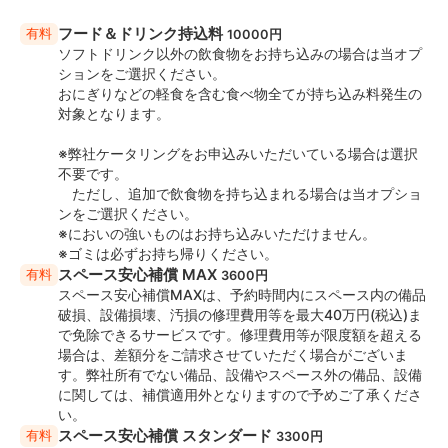
・床置きスクリーン x 1台
フード＆ドリンク持込料
有料
・ホワイトボード x 1台
10000円
ソフトドリンク以外の飲食物をお持ち込みの場合は当オプ
・HDMIケーブル x 3本
ションをご選択ください。
・HDMI変換器（USB Type-C/Thunderbolt/VGA） x 各
おにぎりなどの軽食を含む食べ物全てが持ち込み料発生の
1本
対象となります。
・司会台 x 1台
・無線マイク x 1台
※弊社ケータリングをお申込みいただいている場合は選択
・6口延長コード x 3本
不要です。
・ハンガーラック x 2台
ただし、追加で飲食物を持ち込まれる場合は当オプショ
・傘立て x 1台
ンをご選択ください。
※においの強いものはお持ち込みいただけません。
※ゴミは必ずお持ち帰りください。
◆飲食・アルコールについて
スペース安心補償 MAX
有料
・飲食可
3600円
スペース安心補償MAXは、予約時間内にスペース内の備品
・アルコール持ち込み可
破損、設備損壊、汚損の修理費用等を最大40万円(税込)ま
※飲食物持ち込みは要オプション申込（ソフトドリンク
で免除できるサービスです。修理費用等が限度額を超える
除く）
場合は、差額分をご請求させていただく場合がございま
す。弊社所有でない備品、設備やスペース外の備品、設備
◆喫煙について
に関しては、補償適用外となりますので予めご了承くださ
・全館禁煙
い。
スペース安心補償 スタンダード
有料
3300円