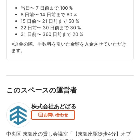
損または紛失には十分ご注意下さい。建造物、付帯設
備・備品などを破損または紛失した場合、修理代等とし
当日〜 7 日前まで 100 %
8 日前〜 14 日前まで 80 %
て実費分を賠償して頂きます。また、その際の見積・施
15 日前〜 21 日前まで 50 %
工は当社にて行います。
22 日前〜 30 日前まで 30 %
・公共的な秩序違反（性的行為、騒音、道路占有、ゴミ
31 日前〜 360 日前まで 20 %
投棄、悪ふざけなど）はしないようにして下さい。これ
により当社または第三者に損害が生じた場合は、損害の
※返金の際、手数料を引いた金額を入金させていただき
賠償をして頂きます。
ます。
・上記記載の行為やその他行為により、以降の会議室利
用者への返金対応等の損害が弊社に生じた場合、損害の
賠償をして頂きます。
・収容可能人数以上のご利用はできません。
・会議室内で宿泊することはできません。
このスペースの運営者
・利用内容・形態によっては、当社の判断により、利用
をお断りし、または利用を中止して頂く場合がございま
す。その際のご返金は致しかねますので、予めご了承く
株式会社あどばる
ださい。
お問い合わせ
・必要に応じて予約申込者、利用者等のご本人確認に関
する資料をご提出頂くことがございます。内容によって
は、利用をお断りする場合もありますので、予めご了承
中央区 東銀座の貸し会議室「【東銀座駅徒歩4分】オプ
ください。