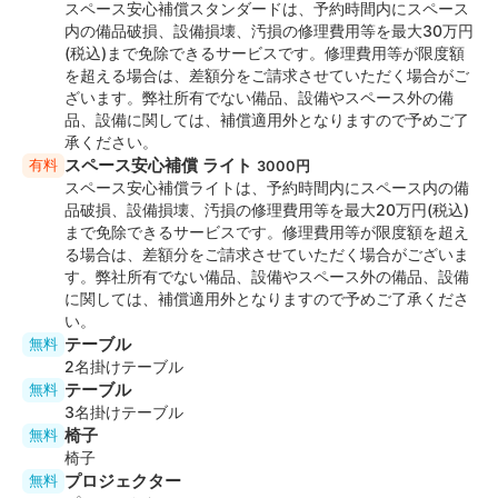
◆レイアウト変更について
スペース安心補償スタンダードは、予約時間内にスペース
・ レイアウト変更は可能ですが、ご退出時間までにお客
内の備品破損、設備損壊、汚損の修理費用等を最大30万円
(税込)まで免除できるサービスです。修理費用等が限度額
様自身で原状復帰をお願いしております。
を超える場合は、差額分をご請求させていただく場合がご
ざいます。弊社所有でない備品、設備やスペース外の備
◆エレベーター
品、設備に関しては、補償適用外となりますので予めご了
・1基（定員6名）
承ください。
スペース安心補償 ライト
有料
3000円
◆お手洗い
スペース安心補償ライトは、予約時間内にスペース内の備
・ 共用部 男女別
品破損、設備損壊、汚損の修理費用等を最大20万円(税込)
男性：小便器×1、個室×1
まで免除できるサービスです。修理費用等が限度額を超え
女性：個室×1
る場合は、差額分をご請求させていただく場合がございま
す。弊社所有でない備品、設備やスペース外の備品、設備
◆スペースの特徴
に関しては、補償適用外となりますので予めご了承くださ
い。
・東銀座駅 A7出口 徒歩4分
テーブル
無料
・ルーム内設備と備品が使い放題
2名掛けテーブル
テーブル
無料
◆周辺情報
3名掛けテーブル
・ナチュラルローソン 徒歩1分
椅子
無料
・セブンイレブン 徒歩2分
椅子
・ファミリーマート 徒歩3分
プロジェクター
無料