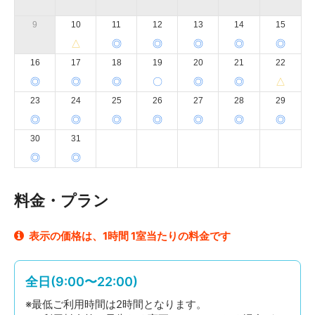
お持ち帰り下さい。
ゴミの無断放置は違約金２万円請求致します。
9
10
11
12
13
14
15
・備品の破損・汚損にはくれぐれもお気をつけ下さい。
△
◎
◎
◎
◎
◎
破損・汚損した場合、請求させて頂きますので
ご注意下さい。修理代等として実費分を賠償して頂き
16
17
18
19
20
21
22
ます。
◎
◎
◎
〇
◎
◎
△
・ご利用後は原状復帰をお願いいたします。使用備品は
23
24
25
26
27
28
29
元の位置・状態にお戻しください。
◎
◎
◎
◎
◎
◎
◎
30
31
【セルフ清掃のお願い】
こちらのスペースはご利用終了後にセルフ清掃をしてい
◎
◎
ただく必要がございます。
清掃方法は、スペース内にある利用ガイドをご確認くだ
料金・プラン
さい。
表示の価格は、1時間 1室当たりの料金です
全日(9:00〜22:00)
※最低ご利用時間は2時間となります。