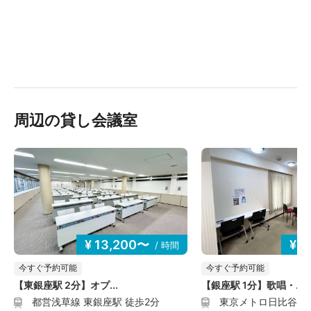
借家権その他の独立した占有権、営業権等の固有の権利
を付与するものではなく、また何らこれらの権利は発生
いたしません。
・ご利用料金は予告なく変更する場合がございます。ご
利用料金は予約申込時点での金額が適用されます。変更
後の金額との差額が発生した場合でも、ご返金は致しか
ねますので予めご了承ください。
・消費税等が変更となった場合には、利用料金は変更後
周辺の貸し会議室
の税率で算出した金額に当然に変更されるものとしま
す。
【免責事項】
・貴重品や各自の荷物は利用者の責任にて管理をしてい
ただきます。貴重品や各自の荷物に関する紛失、盗難な
どについて当社は一切の責任を負いません。
・会議室、および施設の利用に伴う人身事故および自ら
¥ 13,200〜
¥ 
/ 時間
持ち込んだ機材・物品・部外品・展示品等の盗難・破損
事故などのすべての事故について、当社は一切の責任を
今すぐ予約可能
今すぐ予約可能
負いません。
【東銀座駅 2分】オプ...
【銀座駅 1分】歌唱・...
・天災や事故等により、やむを得ず会議室を利用できな
都営浅草線 東銀座駅 徒歩2分
東京メトロ日比谷線 