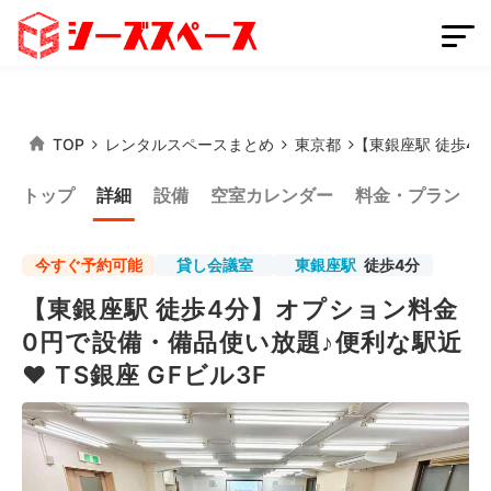
TOP
レンタルスペースまとめ
東京都
【東銀座駅 徒歩4分
会員登録
スペースを掲載する
トップ
詳細
設備
空室カレンダー
料金・プラン
ログイン
今すぐ予約可能
貸し会議室
東銀座駅
徒歩4分
【東銀座駅 徒歩4分】オプション料金
スペースをさがす
0円で設備・備品使い放題♪便利な駅近
条件から探す
♥ TS銀座 GFビル3F
都道府県から探す
路線から探す