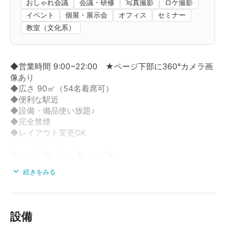
おしゃれ会議
会議・研修
写真撮影
ロケ撮影
イベント
個展・展示会
オフィス
セミナー
教室（文化系）
◆営業時間 9:00~22:00 ★ページ下部に360°カメラ画
像あり
◆広さ 90㎡（54名着席可）
◆便利な駅近
◆設備・備品使い放題♪
◆完全禁煙
◆レイアウト変更OK
☆,::・'゜☆゜'・::,☆。,:・'☆
＼＼ 使い放題設備 備品 ／／
続きをみる
☆,::・'゜☆゜'・::,☆。,:・'☆
・会議用テーブル(3名掛け) x 7台
・会議用テーブル(2名掛け) x 14台
・チェア x 56脚
設備
・置き型プロジェクター x 1台