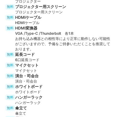
プロジェクター
◆利用用途例
プロジェクター用スクリーン
無料
・ 会議 打ち合わせ オフサイトミーティング
プロジェクター用スクリーン
・ 面談 面接 セミナー 研修
HDMIケーブル
無料
・ 講演会 説明会 総会 表彰式
HDMIケーブル
・ スタジオ撮影 商品撮影 物撮り
HDMI変換器
無料
VGA /Type-C /Thunderbolt 各1本
・ TV収録 ロケ撮影 インタビュー
お持ち込み機器との相性等により正常に動作しない可能性
・ 英会話 ワークショップ
がございますので、予備をご持参いただくことを推奨して
・ YouTube撮影 ライブ配信
おります。
・ インタビュー 取材
延長コード
無料
・ ボードゲーム 占い
6口延長コード
・ 映画鑑賞 動画鑑賞
マイクセット
無料
・ 講演会 説明会 総会
マイクセット
※上記以外のご利用用途の場合は、一度お問い合わせく
演台・司会台
無料
ださい。
演台・司会台
ホワイトボード
無料
◆注意事項
ホワイトボード
・予約時間ちょうどからご入室可能です。
ハンガーラック
無料
準備～撤収を含めた時間でご予約をお願いいたしま
ハンガーラック
傘立て
無料
す。
傘立て
入退室時刻の記録が予約時間外になっていた場合は、