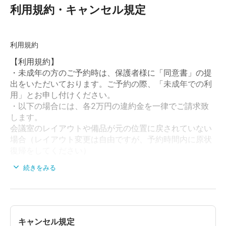
利用規約・キャンセル規定
利用規約
【利用規約】
・未成年の方のご予約時は、保護者様に「同意書」の提
出をいただいております。ご予約の際、「未成年での利
用」とお申し付けください。
・以下の場合には、各2万円の違約金を一律でご請求致
します。
会議室のレイアウトや備品が元の位置に戻されていない
場合（レイアウト変更は自由ですが、予約時間内に原状
復帰をしてください）
会議室内の汚れが著しい場合
続きをみる
会議室内にゴミを残置された場合
会議室内で喫煙された場合（電子タバコ含む）
無断延長された場合（延長料金+違約金のご請求になり
ます）
・会議室が帰属する建造物や、付帯設備・備品などの破
キャンセル規定