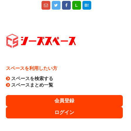
に事前に通知することなく、本サービスの利用の全部ま
L
B!
たは一部を停止または中断する場合があります。
・① 本サービスに係るコンピューター・システムの点
検または保守作業を定期的または緊急に行う場合
・② コンピューター、通信回線等が事故により停止し
た場合
・③ 火災、停電、天災地変などの不可抗力により本サ
ービスの運営ができなくなった場合
・④ 外部予約サイトにて、トラブル、サービス提供の
中断または停止、本サービスとの連携の停止、仕様変更
スペースを利用したい方
等が生じた場合
・⑤ 本サービスの提供に必要な設備の障害等により本
スペースを検索する
サービスの提供が困難となった場合
スペースまとめ一覧
【利用制限】
会員登録
以下の項目のいずれかに該当すると判明した場合、ご予
約後にご利用をお断りし、または会議室利用開始後であ
ログイン
っても利用を中止して頂きますので予めご了承下さい。
以下の項目に該当すると判断した場合、本利用規約の規
定のキャンセル料を頂戴します。また、その際に生じる