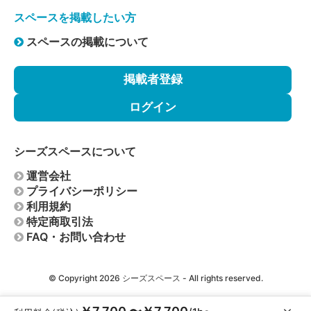
損害は、利用者に賠償いただきますので予めご了承下さ
スペースを掲載したい方
い。なお、当社において、利用のお断りまたは中止によ
って利用者に生じた損害等の賠償は致しません。
スペースの掲載について
・公序良俗に反すると認められた団体、個人、またはそ
れらと関係していると認められた団体、個人。
掲載者登録
・催事内容が公序良俗に反する、またはビル内他施設・
他利用者へ迷惑を及ぼすおそれがある場合。
ログイン
・予約者が使用の権利を譲渡、第三者へ転貸した場合。
・発火物・爆発物・危険物のお持ち込み、または施設の
設備に破損・汚損のおそれがある場合。
シーズスペースについて
・暴力団関係者、その他反社会的団体に属すると認めら
れる場合。
運営会社
・暴力団、暴力団関係企業・団体、総会屋、過激行動団
プライバシーポリシー
体、その他反社会勢力もしくはこれらに準じる者（以下
利用規約
「暴力団等」と称します）または暴力団等の関係者であ
特定商取引法
る場合。
FAQ・お問い合わせ
・【禁止事項】に定める行為を行った場合。
・本利用規約および会員規約に違反した場合。
© Copyright 2026
シーズスペース
- All rights reserved.
・その他施設の管理運営上支障があると認められたと
き。
・常識を超えた備品のお持込または、使用された場合。