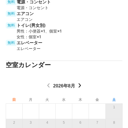
電源・コンセント
無料
延長料金に加えて違約金をご請求させていただきます。
電源・コンセント
・予約時間の前後に入れ替わりで、予約が入る場合がご
エアコン
無料
ざいますため、ご予約時間厳守でお願いいたします。
エアコン
・無断延長をされた場合、延長料金＋違約金２万円を頂
トイレ(男女別)
無料
戴いたします。
男性：小便器×1、個室×1
延長料金は30分単位でかかりますのでご留意くださ
女性：個室×1
い。
エレベーター
無料
・BGM・拍手・歓声等が発生する場合は、近隣へのご迷
エレベーター
惑となりますので、
窓の常時開放は禁止です。休み時間等を設け、音が発
空室カレンダー
生しない時間帯で換気をお願いいたします。
・入居テナント様、ビル利用者様のご迷惑となりますの
で、スペースの扉は閉めた状態でご利用ください。
‹
›
・必要な換気機能の基準はご利用者様（ご利用用途・人
2026年8月
数等）により異なりますので、
事前内見での現地確認を推奨しております。
日
月
火
水
木
金
土
・全館禁煙です。おタバコはご遠慮ください。
1
また、建物周辺道路での喫煙及びポイ捨ても禁止で
す。
・ゴミ箱は設置されておりません、ゴミはお客様各自で
2
3
4
5
6
7
8