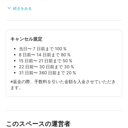
スペース内の汚れが著しい場合
続きをみる
スペース内で喫煙された場合
スペース内外での嘔吐・排泄行為をされた場合
建物前で滞留行為をされた場合
無断でバーカウンターや控室を使用された場合（オプシ
ョン料金+違約金）
キャンセル規定
・スペースが帰属する建造物や、付帯設備・備品などの
破損または紛失には十分ご注意下さい。建造物、付帯設
当日〜 7 日前まで 100 %
8 日前〜 14 日前まで 80 %
備・備品などを破損または紛失した場合、修理代等とし
15 日前〜 21 日前まで 50 %
て実費分を賠償して頂きます。また、その際の見積・施
22 日前〜 30 日前まで 30 %
工は当社にて行います。
31 日前〜 360 日前まで 20 %
・公共的な秩序違反（性的行為、騒音、道路占有、ゴミ
投棄、悪ふざけなど）はしないようにして下さい。これ
※返金の際、手数料を引いた金額を入金させていただき
により当社または第三者に損害が生じた場合は、損害の
ます。
賠償をして頂きます。
・上記記載の行為やその他行為により、以降のスペース
利用者への返金対応等の損害が弊社に生じた場合、損害
の賠償をして頂きます。
・収容可能人数以上のご利用はできません。
このスペースの運営者
・スペース内で宿泊することはできません。