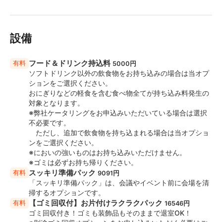
おトクにご利用いただけるチャンス！この機会にぜひご
利用ください。
設備
☆,::・'゜☆゜'・::,☆。,:*・'☆
＼＼ 使い放題設備 備品 ／／
フード＆ドリンク持込料
有料
☆,::・'゜☆゜'・::,☆。,:*・'☆
5000円
ソフトドリンク以外の飲食物をお持ち込みの場合は当オプ
ションをご選択ください。
・ 茶丸テーブル 3台
おにぎりなどの軽食を含む食べ物全てが持ち込み料発生の
・ 黒丸テーブル 5台
対象となります。
・ ソファ用テーブル 5台
※弊社ケータリングをお申込みいただいている場合は選択
・ 折畳机 4台
不必要です。
・ 茶椅子 14脚
ただし、追加で飲食物を持ち込まれる場合は当オプショ
・ 白椅子 27脚
ンをご選択ください。
・ ソファー3名掛 8台
※においの強いものはお持ち込みいただけません。
・ ソファー2名掛 2台
※ゴミは必ずお持ち帰りください。
スッキリ準備パック
・ スクリーン （150インチ）
有料
9091円
「スッキリ準備パック」は、会議やイベント前に会場を清
・ プロジェクター （NEC、PE401HJD-N2）
掃するオプションです。
・ ミキサー （Pioneer、DJM-700）
【ゴミ回収付】お片付けラクラクパック
有料
16546円
・ ムービングライト
ゴミ回収付き！ゴミも装飾品もそのままで退室OK！
・ D-subminiature(15 pin)