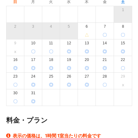
日
月
火
水
木
金
土
1
2
3
4
5
6
7
8
△
〇
〇
9
10
11
12
13
14
15
x
〇
〇
◎
◎
◎
◎
16
17
18
19
20
21
22
◎
◎
◎
◎
◎
◎
〇
23
24
25
26
27
28
29
〇
◎
◎
◎
◎
〇
x
30
31
〇
◎
料金・プラン
表示の価格は、1時間 1室当たりの料金です