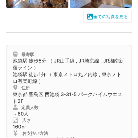
全ての写真を見る
最寄駅
池袋駅
徒歩5分 （
JR山手線
,
JR埼京線
,
JR湘南新
宿ライン
）
池袋駅
徒歩1分 （
東京メトロ丸ノ内線
,
東京メト
ロ有楽町線
）
住所
東京都
豊島区
西池袋 3-31-5 パークハイムウエス
ト2F
定員人数
～80人
広さ
160㎡
お支払い方法