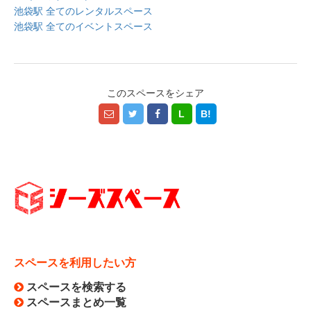
・スペース内の備品は無償により提供しておりますの
池袋駅 全てのレンタルスペース
で、備品のトラブルによる損害について当社は一切の責
池袋駅 全てのイベントスペース
任を負いません。
・利用者が、利用規約および各ページに記載されたキャ
ンセルポリシー、注意事項に違反した際に発生した一切
の損害について当社は一切の責任を負いません。
このスペースをシェア
・当社は、以下のいずれかに該当する場合には、利用者
に事前に通知することなく、本サービスの利用の全部ま
L
B!
たは一部を停止または中断する場合があります。
・① 本サービスに係るコンピューター・システムの点
検または保守作業を定期的または緊急に行う場合
・② コンピューター、通信回線等が事故により停止し
た場合
・③ 火災、停電、天災地変などの不可抗力により本サ
ービスの運営ができなくなった場合
・④ 外部予約サイトにて、トラブル、サービス提供の
中断または停止、本サービスとの連携の停止、仕様変更
スペースを利用したい方
等が生じた場合
・⑤ 本サービスの提供に必要な設備の障害等により本
スペースを検索する
サービスの提供が困難となった場合
スペースまとめ一覧