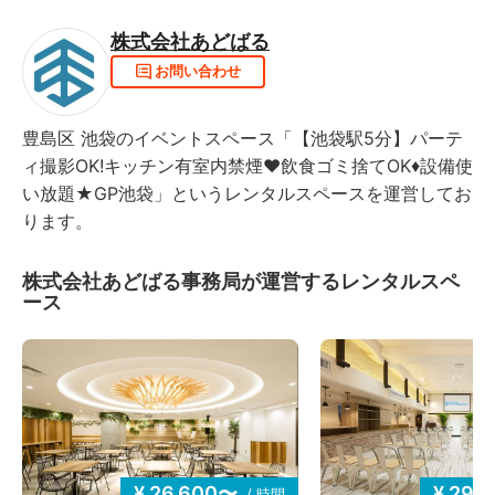
・飲食を提供する営利目的のご利用はできません。
・利用内容・形態によっては、当社の判断により、利用
株式会社あどばる
をお断りし、または利用を中止して頂く場合がございま
お問い合わせ
す。その際のご返金は致しかねますので、予めご了承く
ださい。
・必要に応じて予約申込者、利用者等のご本人確認に関
豊島区 池袋のイベントスペース「【池袋駅5分】パーテ
する資料をご提出頂くことがございます。内容によって
ィ撮影OK!キッチン有室内禁煙♥飲食ゴミ捨てOK♦設備使
は、利用をお断りする場合もありますので、予めご了承
い放題★GP池袋」というレンタルスペースを運営してお
ください。
ります。
・騒音（音楽や音量）などにより、近隣の方や警察から
の注意があった場合は、対応改善をお願いします。改善
がなされなかった場合は、利用を中止していただきま
株式会社あどばる事務局が運営するレンタルスペ
す。その際のご返金は致しかねますので、予めご了承下
ース
さい。
・音が漏れにくいように、ドアは必ず閉めてご利用下さ
い。
・退出前、退出後は、話し声や喫煙、行列や人溜まりな
ど、近隣の皆様にご迷惑にならないようにお願い致しま
す。
・予約した利用時間の途中で退出された場合でも、ご利
¥ 26,600〜
¥ 29,
/ 時間