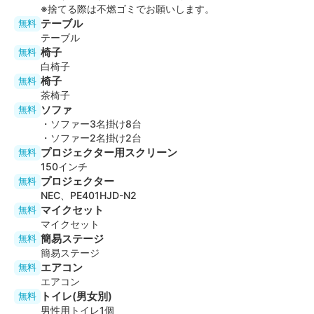
※捨てる際は不燃ゴミでお願いします。
・ セブンイレブン 徒歩3分
テーブル
無料
・ ファミリーマート 徒歩1分
テーブル
椅子
無料
◆注意事項
白椅子
・現在、食器（取り皿、グラス、カトラリー類）貸出を
椅子
無料
終了しております。紙皿、紙カップ、割り箸等をご持参
茶椅子
ください。
ソファ
無料
・調理器具等はご利用いただけますが、在庫不足の可能
・ソファー3名掛け8台
性がございます。ご利用の際は、ページ下部「運営ホス
・ソファー2名掛け2台
ト」下のお問い合わせボタンからお問い合わせくださ
プロジェクター用スクリーン
無料
い。
150インチ
プロジェクター
・調理器具等が必須の場合はご持参ください。（在庫不
無料
NEC、PE401HJD-N2
足による返金対応は行っておりません）
マイクセット
無料
・ミラーボール使用希望の場合は、事前にお問い合わせ
マイクセット
ください。
簡易ステージ
無料
・窓および扉は締め切った状態でご利用ください。
簡易ステージ
※準備時間等に換気目的の一時開閉は可能でございます
エアコン
無料
が、騒音対策として原則締切にてお願いいたします。
エアコン
トイレ(男女別)
無料
男性用トイレ1個