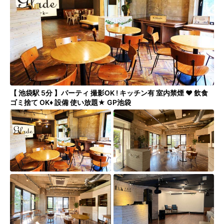
シーズスペースについて
運営会社
プライバシーポリシー
利用規約
特定商取引法
FAQ・お問い合わせ
【 池袋駅 5分 】パーティ 撮影OK ! キッチン有 室内禁煙 ♥ 飲食
ゴミ捨て OK♦ 設備 使い放題★ GP池袋