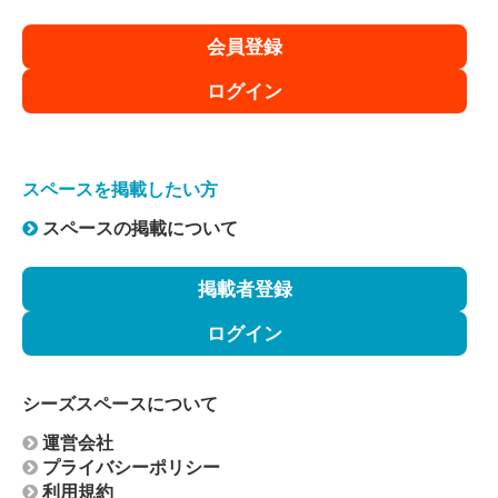
【利用制限】
会員登録
以下の項目のいずれかに該当すると判明した場合、ご予
約後にご利用をお断りし、またはスペース利用開始後で
ログイン
あっても利用を中止して頂きますので予めご了承下さ
い。以下の項目に該当すると判断した場合、本利用規約
の規定のキャンセル料を頂戴します。また、その際に生
じる損害は、利用者に賠償いただきますので予めご了承
スペースを掲載したい方
下さい。なお、当社において、利用のお断りまたは中止
によって利用者に生じた損害等の賠償は致しません。
スペースの掲載について
・公序良俗に反すると認められた団体、個人、またはそ
れらと関係していると認められた団体、個人。
掲載者登録
・催事内容が公序良俗に反する、またはビル内他施設・
他利用者へ迷惑を及ぼすおそれがある場合。
ログイン
・予約者が使用の権利を譲渡、第三者へ転貸した場合。
・発火物・爆発物・危険物のお持ち込み、または施設の
設備に破損・汚損のおそれがある場合。
シーズスペースについて
・暴力団関係者、その他反社会的団体に属すると認めら
れる場合。
運営会社
・暴力団、暴力団関係企業・団体、総会屋、過激行動団
プライバシーポリシー
体、その他反社会勢力もしくはこれらに準じる者（以下
利用規約