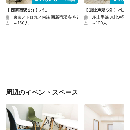
用料金の割引、返金等は致しかねますのでご了承くださ
い。
【 西新宿駅 2分 】パ...
【 恵比寿駅 5分 】パ...
・スペースのご利用前・ご利用後、承諾無しに無断でス
東京メトロ丸ノ内線 西新宿駅 徒歩2分
JR山手線 恵比寿駅 
ペースに立ち入ることはできません。
～150人
～100人
・予約者が使用の権利を譲渡、第三者へ転貸することは
できません。
・いずれのスペースのご利用に際しましても、ご利用者
に借家権その他の独立した占有権、営業権等の固有の権
利を付与するものではなく、また何らこれらの権利は発
生いたしません。
・ご利用料金は予告なく変更する場合がございます。ご
利用料金は予約申込時点での金額が適用されます。変更
後の金額との差額が発生した場合でも、ご返金は致しか
ねますので予めご了承ください。
・消費税等が変更となった場合には、利用料金は変更後
周辺のイベントスペース
の税率で算出した金額に当然に変更されるものとしま
す。
【免責事項】
・貴重品や各自の荷物は利用者の責任にて管理をしてい
ただきます。貴重品や各自の荷物に関する紛失、盗難な