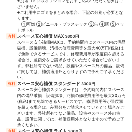
※別途ゴミ回収オプションをお申し込みいただく必要はご
・ Lightning
ざいません。
・ HDMI
※ご利用中にゴミをまとめる場合、下記の分別が必要とな
・ Thunderbolt
ります。
①可燃 ②ビニール・プラスチック ③缶 ④瓶 ⑤ペッ
◆スペース安心補償について
トボトル
追加オプション及び、注意事項・禁止事項の下部にサー
スペース安心補償 MAX
有料
3600円
ビスの説明がありますので、ご確認ください。
スペース安心補償MAXは、予約時間内にスペース内の備品
破損、設備損壊、汚損の修理費用等を最大40万円(税込)ま
で免除できるサービスです。修理費用等が限度額を超える
◆飲食・アルコールについて
場合は、差額分をご請求させていただく場合がございま
・ 飲食物 酒類 持込可能
す。弊社所有でない備品、設備やスペース外の備品、設備
※ソフトドリンク以外の飲食物を持ち込まれる場合は、
に関しては、補償適用外となりますので予めご了承くださ
「フード＆ドリンク持込料」オプションのお申込みが必
い。
要となります。
スペース安心補償 スタンダード
有料
3300円
スペース安心補償スタンダードは、予約時間内にスペース
◆喫煙について
内の備品破損、設備損壊、汚損の修理費用等を最大30万円
・ 室内禁煙
(税込)まで免除できるサービスです。修理費用等が限度額
を超える場合は、差額分をご請求させていただく場合がご
ざいます。弊社所有でない備品、設備やスペース外の備
◆利用用途例
品、設備に関しては、補償適用外となりますので予めご了
・ パーティー 女子会 ママ会
承ください。
・推し活
スペース安心補償 ライト
有料
3000円