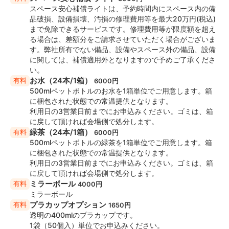
・ 打ち上げ 歓送迎会 合コン 同窓会
スペース安心補償ライトは、予約時間内にスペース内の備
・ 講演会 説明会 総会
品破損、設備損壊、汚損の修理費用等を最大20万円(税込)
・ 会議 打ち合せ 面談 面接 セミナー 研修
まで免除できるサービスです。修理費用等が限度額を超え
・ 撮影会 TV収録 ロケ撮影 コスプレ
る場合は、差額分をご請求させていただく場合がございま
・ YouTube撮影 ライブ配信 インタビュー
す。弊社所有でない備品、設備やスペース外の備品、設備
・ オフ会 交流会
に関しては、補償適用外となりますので予めご了承くださ
・ 展示会
い。
お水（24本/1箱）
有料
6000円
500mlペットボトルのお水を1箱単位でご用意します。箱
◆お手洗い
に梱包された状態での常温提供となります。
・ 室内 男女別
利用日の3営業日前までにお申込みください。ゴミは、箱
に戻して頂ければ会場側で処分します。
◆スペースの特徴
緑茶（24本/1箱）
有料
6000円
・ 池袋駅 西口 5分
500mlペットボトルの緑茶を1箱単位でご用意します。箱
・ キッチンあり
に梱包された状態での常温提供となります。
※ 食器貸出は終了しておりますのでご注意ください
利用日の3営業日前までにお申込みください。ゴミは、箱
に戻して頂ければ会場側で処分します。
◆ウイルス感染防止について
ミラーボール
有料
4000円
・ スタッフによる清掃 消毒
ミラーボール
・ 換気可能
プラカップオプション
有料
1650円
透明の400mlのプラカップです。
1袋（50個入）単位でお申込みください。
◆周辺情報