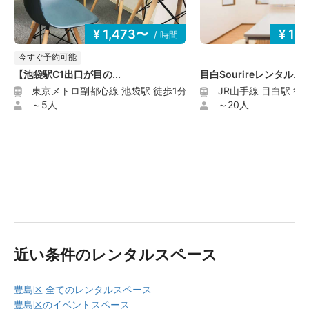
どについて当社は一切の責任を負いません。
・スペース、および施設の利用に伴う人身事故および自
¥ 1,473〜
¥ 1,
/ 時間
ら持ち込んだ機材・物品・部外品・展示品等の盗難・破
損事故などのすべての事故について、当社は一切の責任
今すぐ予約可能
を負いません。
【池袋駅C1出口が目の...
目白Sourireレンタル...
・天災や事故等により、やむを得ずスペースを利用でき
東京メトロ副都心線 池袋駅 徒歩1分
JR山手線 目白駅 徒
なくなった場合であっても、当社は賠償等の責任を負い
～5人
～20人
ません。
・スペース運営上、または本サービス運営上の都合によ
り、当社より予約を取消した場合は、お支払い頂いた金
額を利用者に返金致しますが、予約を取り消したことに
よって生じた損害等の賠償は致しかねますので、予めご
了承ください。
・スペース利用者が本サービスの利用によって、他の利
用者または第三者に対して与えた損害および自損事故に
ついて、当社は一切の責任を負いません。
近い条件のレンタルスペース
・スペースを当日利用できなかった場合および当日途中
から利用できなくなった場合の、営業保証、交通費、人
件費など一切の損害について当社は一切の責任を負いま
豊島区 全てのレンタルスペース
せん。
豊島区のイベントスペース