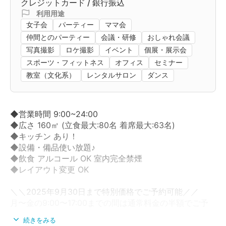
クレジットカード / 銀行振込
利用用途
女子会
パーティー
ママ会
仲間とのパーティー
会議・研修
おしゃれ会議
写真撮影
ロケ撮影
イベント
個展・展示会
スポーツ・フィットネス
オフィス
セミナー
教室（文化系）
レンタルサロン
ダンス
◆営業時間 9:00~24:00
◆広さ 160㎡ (立食最大:80名 着席最大:63名)
◆キッチン あり！
◆設備・備品使い放題♪
◆飲食 アルコール OK 室内完全禁煙
◆レイアウト変更 OK
＼＼2025年9月30日まで特別価格でご予約可能／／
月〜金の9:00〜17:00までの間は通常料金の半額でご予
約いただけます。
続きをみる
2025年9月30日までのご利用が対象となります。