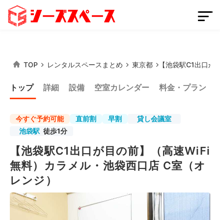
TOP
レンタルスペースまとめ
東京都
【池袋駅C1出口が
会員登録
スペースを掲載する
トップ
詳細
設備
空室カレンダー
料金・プラン
ログイン
今すぐ予約可能
直前割
早割
貸し会議室
池袋駅
徒歩1分
スペースをさがす
【池袋駅C1出口が目の前】（高速WiFi
無料）カラメル・池袋西口店 C室（オ
条件から探す
レンジ）
都道府県から探す
路線から探す