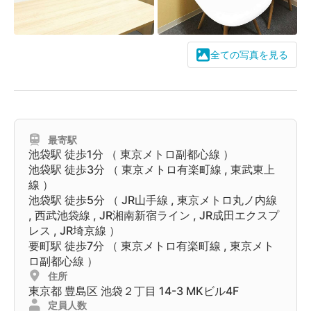
全ての写真を見る
最寄駅
池袋駅
徒歩1分 （
東京メトロ副都心線
）
池袋駅
徒歩3分 （
東京メトロ有楽町線
,
東武東上
線
）
池袋駅
徒歩5分 （
JR山手線
,
東京メトロ丸ノ内線
,
西武池袋線
,
JR湘南新宿ライン
,
JR成田エクスプ
レス
,
JR埼京線
）
要町駅
徒歩7分 （
東京メトロ有楽町線
,
東京メト
ロ副都心線
）
住所
東京都
豊島区
池袋２丁目 14-3 MKビル4F
定員人数