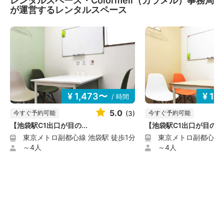
レンタルスペース・Colormell（カラメル）事務局
が運営するレンタルスペース
¥ 1,473〜
¥ 1,
/ 時間
5.0
今すぐ予約可能
今すぐ予約可能
(3)
【池袋駅C1出口が目の...
【池袋駅C1出口が目の...
東京メトロ副都心線 
東京メトロ副都心線 池袋駅 徒歩1分
～4人
～4人