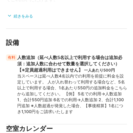
会議や研修、セミナー・ワークショップ、個展・展示
続きをみる
会、面接・オーディション、控え室、撮影会、趣味・習
い事など、幅広いイベントにご利用いただけるレンタル
スペース・貸し会議室です。
設備
隣室のお客様にご迷惑が掛かりますので、大きな声や奇
声、楽器、拍手、足踏みなどの騒音、振動等を伴うご利
人数追加（延べ人数5名以上で利用する場合は追加必
有料
用はご遠慮いただいてます。
須：追加人数に合わせて数量を選択してください）
室内での飲酒や飲酒後の利用は禁止です。
【※定員超過利用はできません】
一人あたり500円
机は固定式のため折り畳むことや移動することはできま
当スペースは延べ人数4名以内での利用を前提に料金を設
せん。
定しています。 人が入れ替わって利用する場合など、5名
以上で利用する場合、1名あたり550円の追加料金をこちら
当会場は土足のままご利用いただけます。
から追加してください。 【例】 5名での利用→人数追加
1、合計550円追加 6名での利用→人数追加 2、合計1,100
円追加 ※人数超過が発覚した場合、【事後精算】1名につ
き1,100円をご請求いたします
空室カレンダー