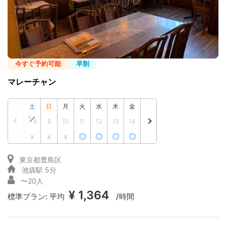
今すぐ予約可能
早割
マレーチャン
土
日
月
火
水
木
金
8
8
9
10
11
12
13
14
x
x
x
◎
◎
◎
◎
東京都豊島区
池袋駅 5分
〜20人
¥ 1,364
標準プラン:
平均
/時間