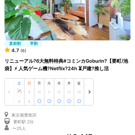
シーズスペースについて
運営会社
プライバシーポリシー
利用規約
特定商取引法
直前割
早割
FAQ・お問い合わせ
4.7
(6)
リニューアル?6大無料特典#コミンカGoburin?【要町/池
袋】⚡️ 人気ゲーム機?Netflix?24h ⏳戸建?推し活
土
日
月
火
水
木
金
8
8
9
10
11
12
13
14
x
x
◎
◎
◎
◎
◎
東京都豊島区
要町駅 2分
〜25人