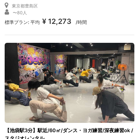
東京都豊島区
〜80人
¥ 12,273
標準プラン:
平均
/時間
【池袋駅3分】駅近/60㎡/ダンス・ヨガ練習/深夜練習ok /
スタジオレンタル