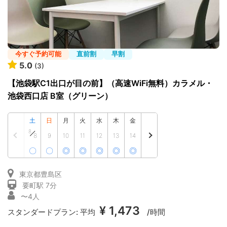
今すぐ予約可能
直前割
早割
5.0
(3)
【池袋駅C1出口が目の前】（高速WiFi無料）カラメル・
池袋西口店 B室（グリーン）
土
日
月
火
水
木
金
8
8
9
10
11
12
13
14
〇
〇
◎
◎
◎
◎
◎
東京都豊島区
要町駅 7分
〜4人
¥ 1,473
スタンダードプラン:
平均
/時間