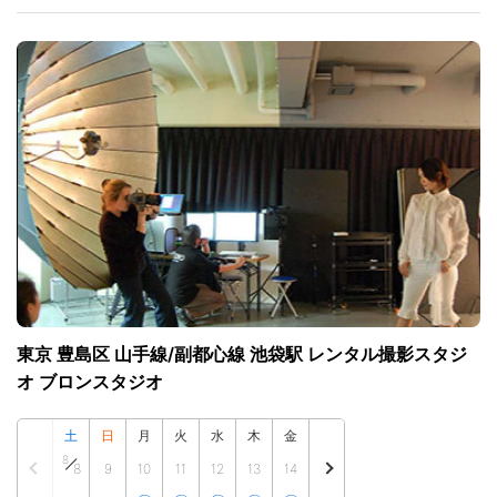
東京 豊島区 山手線/副都心線 池袋駅 レンタル撮影スタジ
オ ブロンスタジオ
土
日
月
火
水
木
金
8
8
9
10
11
12
13
14