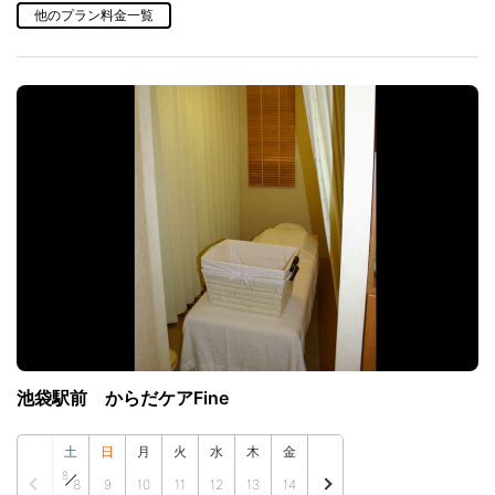
他のプラン料金一覧
池袋駅前 からだケアFine
土
日
月
火
水
木
金
8
8
9
10
11
12
13
14