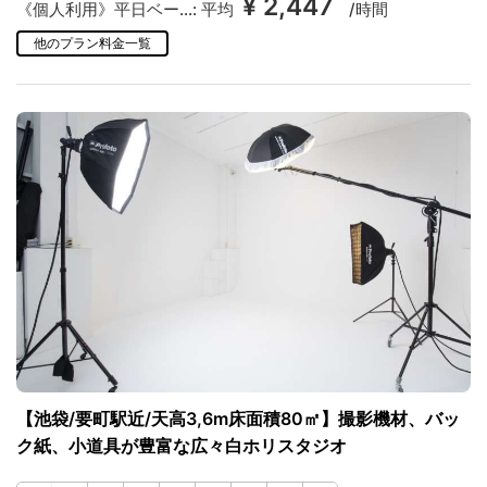
¥ 2,447
《個人利用》平日ベー...:
平均
/時間
他のプラン料金一覧
【池袋/要町駅近/天高3,6m床面積80㎡】撮影機材、バッ
ク紙、小道具が豊富な広々白ホリスタジオ