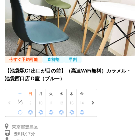
今すぐ予約可能
直前割
早割
【池袋駅C1出口が目の前】（高速WiFi無料）カラメル・
池袋西口店 D室（ブルー）
土
日
月
火
水
木
金
8
8
9
10
11
12
13
14
〇
◎
◎
◎
◎
◎
◎
東京都豊島区
要町駅 7分