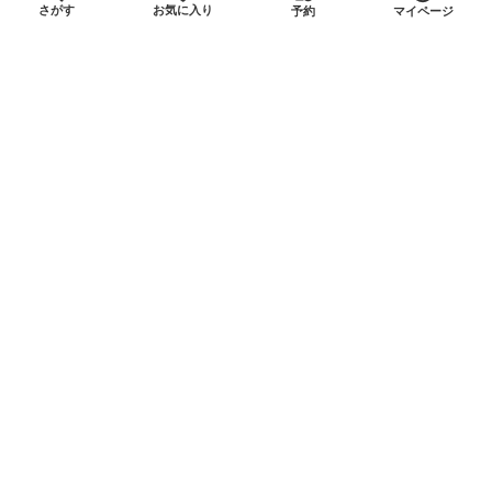
¥ 3,082
お気に入り
さがす
予約
マイページ
平日ベーシックプラン:
平均
/時間
他のプラン料金一覧
今すぐ予約可能
直前割
早割
5.0
(1)
studio adamas