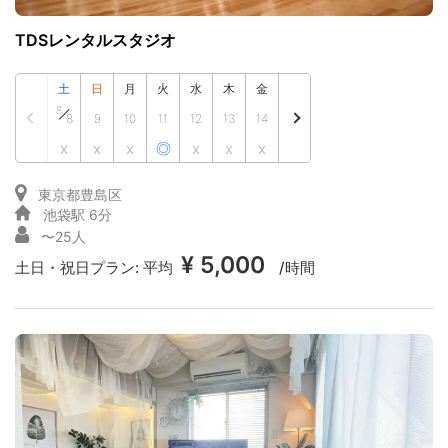
TDSレンタルスタジオ
土
日
月
火
水
木
金
8
8
9
10
11
12
13
14
x
x
x
◎
x
x
x
東京都豊島区
池袋駅 6分
〜25人
¥ 5,000
土日・祝日プラン:
平均
/時間