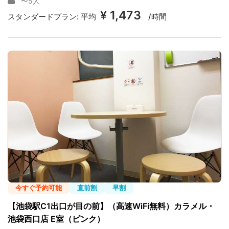
〜5人
¥ 1,473
スタンダードプラン:
平均
/時間
今すぐ予約可能
直前割
早割
【池袋駅C1出口が目の前】（高速WiFi無料）カラメル・
池袋西口店 E室（ピンク）