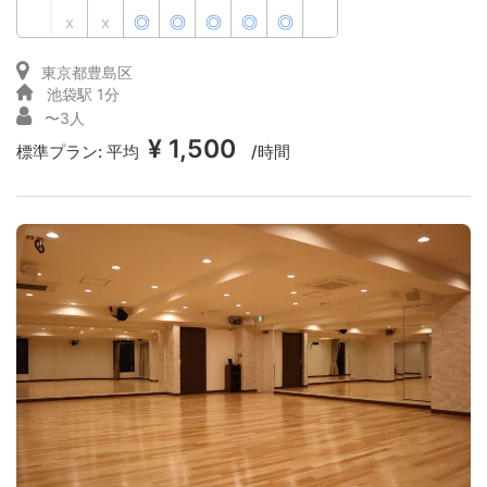
x
x
◎
◎
◎
◎
◎
東京都豊島区
池袋駅 1分
〜3人
¥ 1,500
標準プラン:
平均
/時間