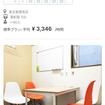
x
x
◎
◎
◎
◎
◎
東京都豊島区
要町駅 5分
〜40人
¥ 3,346
標準プラン:
平均
/時間