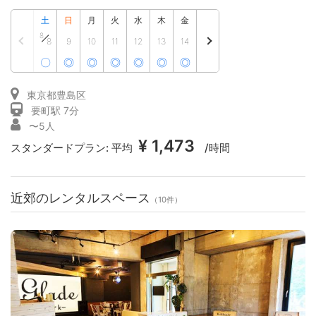
土
日
月
火
水
木
金
8
8
9
10
11
12
13
14
〇
◎
◎
◎
◎
◎
◎
東京都豊島区
要町駅 7分
〜5人
¥ 1,473
スタンダードプラン:
平均
/時間
近郊のレンタルスペース
（10件）