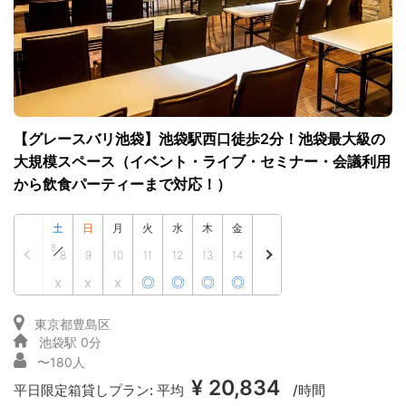
【グレースバリ池袋】池袋駅西口徒歩2分！池袋最大級の
大規模スペース（イベント・ライブ・セミナー・会議利用
から飲食パーティーまで対応！）
土
日
月
火
水
木
金
8
8
9
10
11
12
13
14
x
x
x
◎
◎
◎
◎
東京都豊島区
池袋駅 0分
〜180人
¥ 20,834
平日限定箱貸しプラン:
平均
/時間