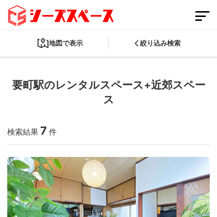
地図で表示
絞り込み検索
要町駅のレンタルスペース+近郊スペー
会員登録
スペースを掲載する
ス
ログイン
7
検索結果
件
スペースをさがす
条件から探す
都道府県から探す
路線から探す