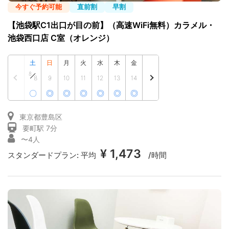
今すぐ予約可能
直前割
早割
【池袋駅C1出口が目の前】（高速WiFi無料）カラメル・
池袋西口店 C室（オレンジ）
土
日
月
火
水
木
金
8
8
9
10
11
12
13
14
〇
◎
◎
◎
◎
◎
◎
東京都豊島区
要町駅 7分
〜4人
¥ 1,473
スタンダードプラン:
平均
/時間