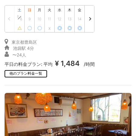
土
日
月
火
水
木
金
8
8
9
10
11
12
13
14
△
〇
〇
x
◎
◎
◎
東京都豊島区
池袋駅 4分
〜24人
¥ 1,484
平日の料金プラン:
平均
/時間
他のプラン料金一覧