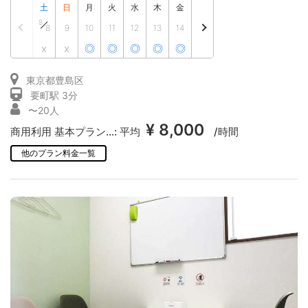
土
日
月
火
水
木
金
8
8
9
10
11
12
13
14
x
x
◎
◎
◎
◎
◎
東京都豊島区
要町駅 3分
〜20人
¥ 8,000
商用利用 基本プラン...:
平均
/時間
他のプラン料金一覧