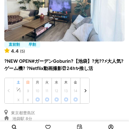
直前割
早割
4.4
(5)
?NEW OPEN#ガーデンGoburin?【池袋】?光??⚡大人気?
ゲーム機? ?Netflix動画撮影⏰24h✨推し活
土
日
月
火
水
木
金
8
8
9
10
11
12
13
14
x
x
◎
◎
◎
◎
◎
東京都豊島区
池袋駅 8分
〜15人