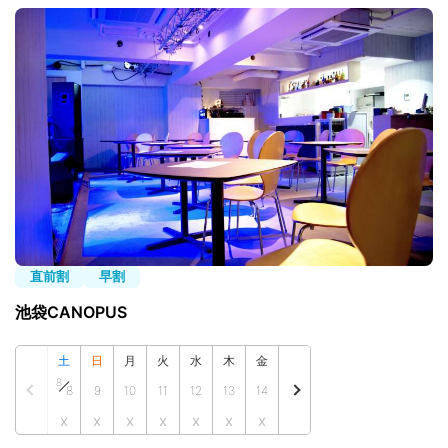
直前割
早割
池袋CANOPUS
土
日
月
火
水
木
金
8
8
9
10
11
12
13
14
x
x
x
x
x
x
x