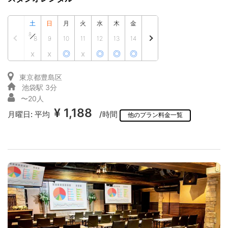
土
日
月
火
水
木
金
8
8
9
10
11
12
13
14
x
x
◎
x
◎
◎
◎
東京都豊島区
池袋駅 3分
〜20人
¥ 1,188
月曜日:
平均
/時間
他のプラン料金一覧