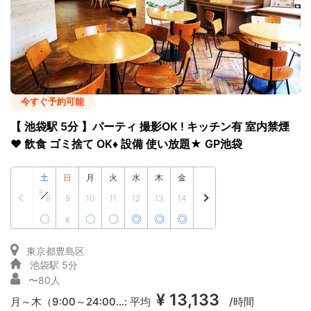
今すぐ予約可能
【 池袋駅 5分 】パーティ 撮影OK ! キッチン有 室内禁煙
♥ 飲食 ゴミ捨て OK♦ 設備 使い放題★ GP池袋
土
日
月
火
水
木
金
8
8
9
10
11
12
13
14
〇
x
〇
〇
◎
◎
◎
東京都豊島区
池袋駅 5分
〜80人
¥ 13,133
月～木（9:00～24:00...:
平均
/時間