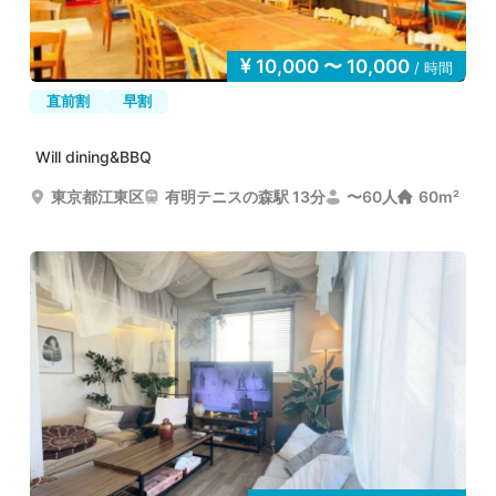
10,000 〜 10,000
/ 時間
直前割
早割
Will dining&BBQ
東京都江東区
有明テニスの森駅 13分
〜60人
60m²