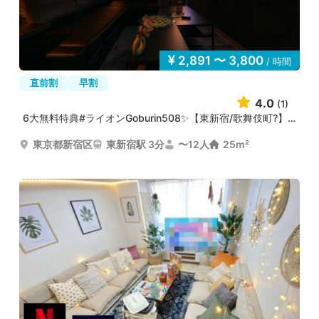
2,891 〜 3,800
/ 時間
直前割
早割
4.0
(1)
6大無料特典#ライオンGoburin508✨【東新宿/歌舞伎町?】⚡Wi...
東京都新宿区
東新宿駅 3分
〜12人
25m²