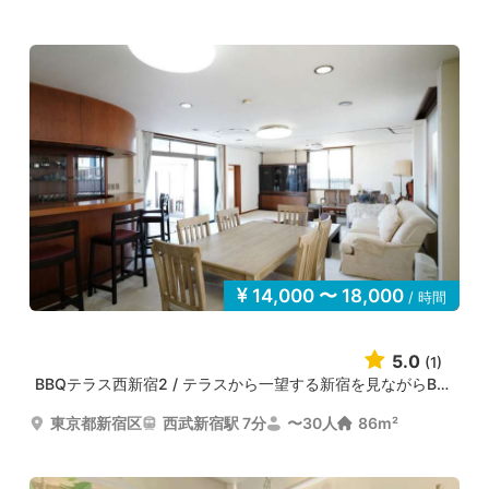
14,000 〜 18,000
/ 時間
5.0
(1)
BBQテラス西新宿2 / テラスから一望する新宿を見ながらBBQ...
東京都新宿区
西武新宿駅 7分
〜30人
86m²