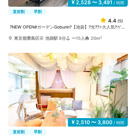
2,528 〜 3,491
/ 時間
直前割
早割
4.4
(5)
?NEW OPEN#ガーデンGoburin?【池袋】?光??⚡大人気?ゲーム...
東京都豊島区
池袋駅 8分
〜15人
20m²
2,510 〜 3,800
/ 時間
直前割
早割