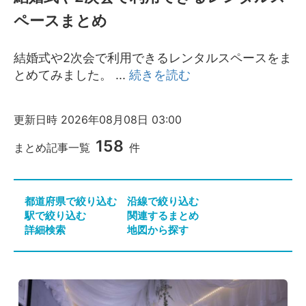
シーズスペースについて
ペースまとめ
運営会社
プライバシーポリシー
結婚式や2次会で利用できるレンタルスペースをま
利用規約
とめてみました。
...
続きを読む
特定商取引法
FAQ・お問い合わせ
更新日時
2026年08月08日 03:00
158
まとめ記事一覧
件
都道府県で絞り込む
沿線で絞り込む
駅で絞り込む
関連するまとめ
詳細検索
地図から探す