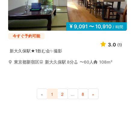
9,091 〜 10,910
/ 時間
今すぐ予約可能
3.0
(1)
新大久保駅★1飲む会✨撮影
東京都新宿区
新大久保駅 8分
〜60人
108m²
«
1
2
...
8
»