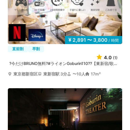
2,891 〜 3,800
/ 時間
直前割
早割
4.0
(1)
?今だけBRUNO無料?#ライオンGoburin110??【東新宿/歌舞伎...
東京都新宿区
東新宿駅 3分
〜10人
17m²