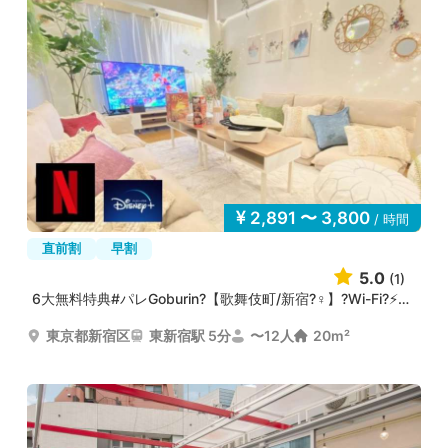
2,891 〜 3,800
/ 時間
直前割
早割
5.0
(1)
6大無料特典#パレGoburin?【歌舞伎町/新宿?♀️】?Wi-Fi?⚡大...
東京都新宿区
東新宿駅 5分
〜12人
20m²