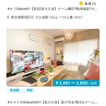
4.0
(1)
#オリGoburin?【新宿/新大久保】ゲーム機S??動画撮影?大型...
東京都新宿区
大久保駅 2分
〜10人
30m²
2,891 〜 3,800
/ 時間
直前割
早割
#オオクボGoburin201【新大久保】最大15名?駅5分ゲーム機?...