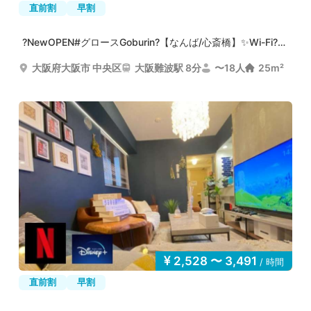
直前割
早割
?NewOPEN#グロースGoburin?【なんば/心斎橋】✨Wi-Fi??誕生...
大阪府大阪市 中央区
大阪難波駅 8分
〜18人
25m²
2,528 〜 3,491
/ 時間
直前割
早割