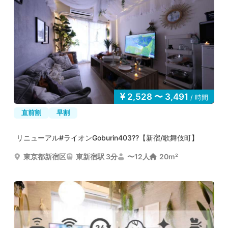
2,528 〜 3,491
/ 時間
直前割
早割
リニューアル#ライオンGoburin403??【新宿/歌舞伎町】
東京都新宿区
東新宿駅 3分
〜12人
20m²