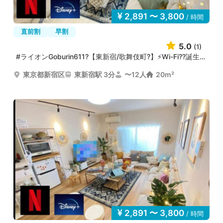
2,891 〜 3,800
/ 時間
直前割
早割
5.0
(1)
#ライオンGoburin611?【東新宿/歌舞伎町?】⚡Wi-Fi??誕生日...
東京都新宿区
東新宿駅 3分
〜12人
20m²
2,891 〜 3,800
/ 時間