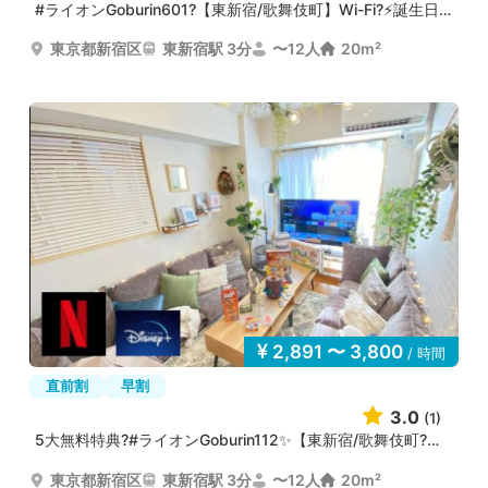
#ライオンGoburin601?【東新宿/歌舞伎町】Wi-Fi?⚡誕生日?2...
東京都新宿区
東新宿駅 3分
〜12人
20m²
2,891 〜 3,800
/ 時間
直前割
早割
3.0
(1)
5大無料特典?#ライオンGoburin112✨【東新宿/歌舞伎町?】#...
東京都新宿区
東新宿駅 3分
〜12人
20m²