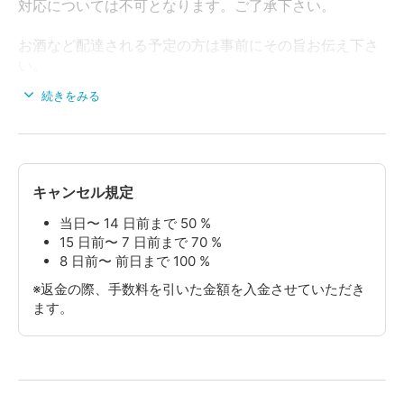
対応については不可となります。ご了承下さい。
お酒など配達される予定の方は事前にその旨お伝え下さ
い。
基本的に店にはスタッフ不在の為、受け取れませんので
続きをみる
宜しくお願い致します。
ご予約頂いた後にキャンセルされる場合は利用日より2
週間前までにご連絡下さい。それ以降のキャンセルにつ
きましてはキャンセル料がかかりますのでご了承下さ
キャンセル規定
い。
当日〜 14 日前まで 50 %
15 日前〜 7 日前まで 70 %
清掃については貸切時間内に現状復帰が出来なかった場
8 日前〜 前日まで 100 %
合は別途延長料金を請求させて頂く事もございますので
余裕を持って10分前迄には清掃を終えてお待ち頂く様お
※返金の際、手数料を引いた金額を入金させていただき
願い致します。グラスを割ったりされた場合はチェック
ます。
時にご報告下さい。