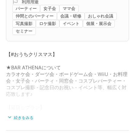
利用用途
パーティー
女子会
ママ会
仲間とのパーティー
会議・研修
おしゃれ会議
写真撮影
ロケ撮影
イベント
個展・展示会
セミナー
【#おうちクリスマス】
★BAR ATHENAについて
カラオケ会・ダーツ会・ボードゲーム会・WiiU・お料理
会・女子会・パーティ・同窓会・コスプレパーティー・
コスプレ撮影・記念日のお祝い・イベント等、幅広く対
応致します♪
【箱貸しプラン】
※共同で運営している店の為、空き状況含めてメールに
続きをみる
てご確認下さい
▶13:00～18:00 プラン(5時間パック)
月～金＝￥15,000