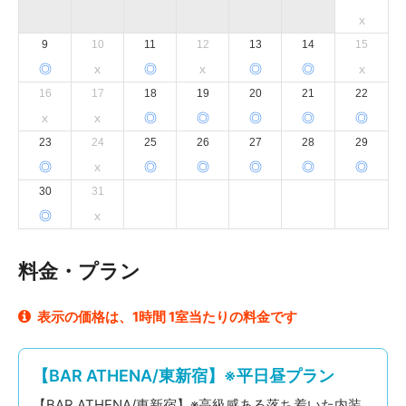
※詳しくはお問い合わせ下さい
x
9
10
11
12
13
14
15
<座席>ボックス席4席、カウンター5席
※1ボックスあたり4～5人着席可
◎
x
◎
x
◎
◎
x
<キャパ>着席18〜20人、立食時+5人位
16
17
18
19
20
21
22
<設備>カラオケ、ダーツ、製氷機、キッチン(2口コン
x
x
◎
◎
◎
◎
◎
ロ、レンジあり)、BAR営業における必需品
23
24
25
26
27
28
29
◎
x
◎
◎
◎
◎
◎
30
31
◎
x
料金・プラン
表示の価格は、1時間 1室当たりの料金です
【BAR ATHENA/東新宿】※平日昼プラン
【BAR ATHENA/東新宿】※高級感ある落ち着いた内装