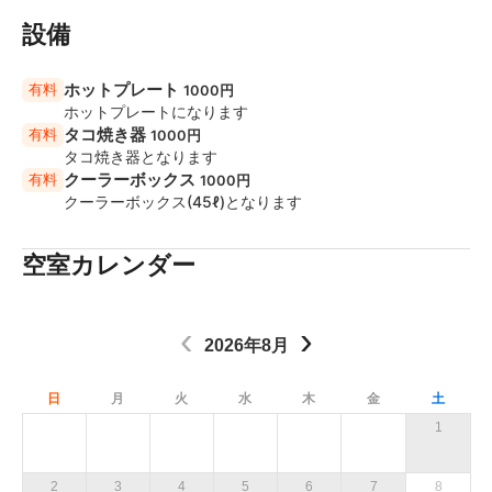
土日祝＝￥25,000
設備
▶18:30～23:30 プラン(5時間パック)
ホットプレート
有料
月～木・日・祝＝￥30,000
1000円
ホットプレートになります
金・土・祝前日＝￥36,000
タコ焼き器
有料
1000円
タコ焼き器となります
▶19:30～23:30 プラン(4時間利用)
クーラーボックス
有料
1000円
月～木＝￥25,000
クーラーボックス(45ℓ)となります
金・日・祝＝￥30,000
土＝￥32,400
空室カレンダー
【箱代なし飲み放題プラン】
※新規で食事付き飲み放題プランも始めました。箱代は
‹
›
かかりません。
2026年8月
最低人数10名〜
※平日は8名～
日
月
火
水
木
金
土
1名2時間2500円〜
詳細はお問い合わせ下さい。
1
【箱代なし飲み代キャッシュオンプラン】
2
3
4
5
6
7
8