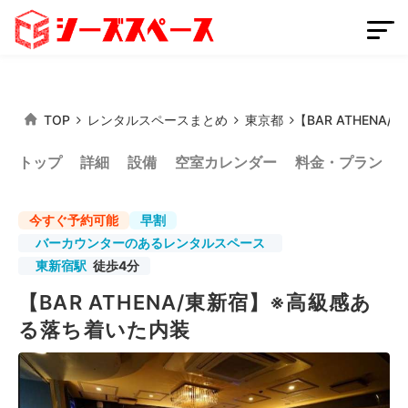
TOP
レンタルスペースまとめ
東京都
【BAR ATHEN
会員登録
スペースを掲載する
トップ
詳細
設備
空室カレンダー
料金・プラン
ログイン
今すぐ予約可能
早割
バーカウンターのあるレンタルスペース
東新宿駅
徒歩4分
スペースをさがす
【BAR ATHENA/東新宿】※高級感あ
条件から探す
る落ち着いた内装
都道府県から探す
路線から探す