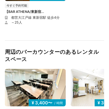
今すぐ予約可能
【BAR ATHENA/東新宿...
都営大江戸線 東新宿駅 徒歩4分
～25人
周辺のバーカウンターのあるレンタル
スペース
¥ 3,400〜
¥ 3,
/ 時間