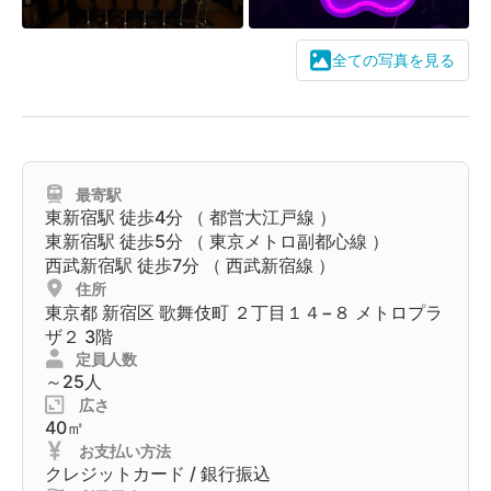
全ての写真を見る
最寄駅
東新宿駅
徒歩4分 （
都営大江戸線
）
東新宿駅
徒歩5分 （
東京メトロ副都心線
）
西武新宿駅
徒歩7分 （
西武新宿線
）
住所
東京都
新宿区
歌舞伎町 ２丁目１４−８ メトロプラ
ザ２ 3階
定員人数
～25人
広さ
40㎡
お支払い方法
クレジットカード / 銀行振込