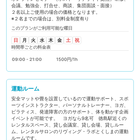
会議、勉強会、打合せ、商談、集団面談・面接）
２名以上ご使用の場合の価格となります。
※２名までの場合は、別料金制度有り
このプランがご利用可能な曜日
日
月
火
水
木
金
土
祝
時間帯ごとの料金表
09:00 - 21:00
1500円/1h
運動ルーム
安全マットや畳を設置しているので運動サポート、スポ
ーツインストラクター、パーソナルトレーナー、ヨガ、
ピラティス、発達障害の方のサポート、体を動かす企画
イベントが可能です。 ヨガなら9名可 徳島駅近くの
レンタルスペース、貸し会議室、貸し会場、貸しルー
ム、レンタルサロンのリヴィング・ラボとくしまの運動
ルームです。