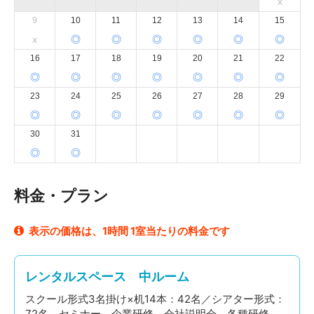
x
9
10
11
12
13
14
15
x
◎
◎
◎
◎
◎
◎
16
17
18
19
20
21
22
◎
◎
◎
◎
◎
◎
◎
23
24
25
26
27
28
29
◎
◎
◎
◎
◎
◎
◎
30
31
◎
◎
料金・プラン
表示の価格は、1時間 1室当たりの料金です
レンタルスペース 中ルーム
スクール形式3名掛け×机14本：42名／シアター形式：
72名 セミナー、企業研修、会社説明会、各種研修、