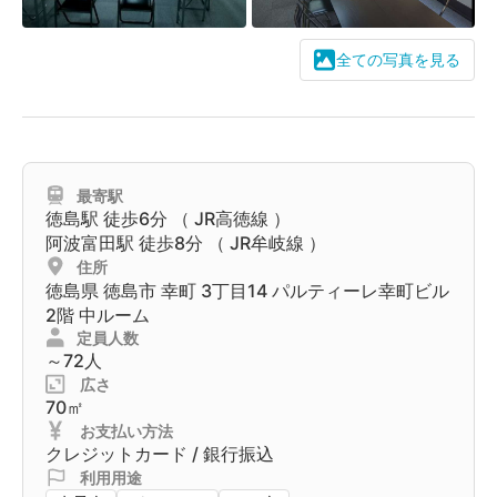
全ての写真を見る
最寄駅
徳島駅
徒歩6分 （
JR高徳線
）
阿波富田駅
徒歩8分 （
JR牟岐線
）
住所
徳島県
徳島市
幸町 3丁目14 パルティーレ幸町ビル
2階 中ルーム
定員人数
～72人
広さ
70㎡
お支払い方法
クレジットカード / 銀行振込
利用用途