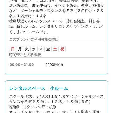
展示販売会、展示即売会、イベント販売、教室、勉強会
など ソーシャルディスタンスを考慮（２名掛け・２８
名／１名掛け・１４名
徳島駅近くのレンタルスペース、貸し会議室、貸し会
場、貸しルーム、レンタルサロンのリヴィング・ラボと
くしまの中ルームです。
このプランがご利用可能な曜日
日
月
火
水
木
金
土
祝
時間帯ごとの料金表
09:00 - 21:00
2000円/1h
レンタルスペース 小ルーム
スクール形式：３名掛け１８名まで（ソーシャルディス
タンスを考慮２名掛け：１２名／１名掛け６名）
※講師、スタッフの席・机別
オンラインセミナー（ホスト・サテライト拠点）研修、