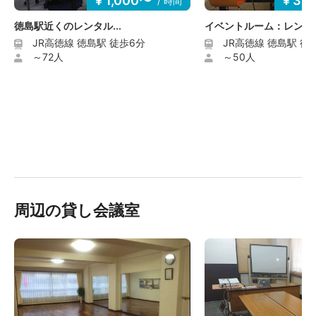
¥ 1,000〜
¥ 3,
/ 時間
徳島駅近くのレンタル...
イベントルーム：レン...
JR高徳線 徳島駅 徒歩6分
JR高徳線 徳島駅 徒
～72人
～50人
周辺の貸し会議室