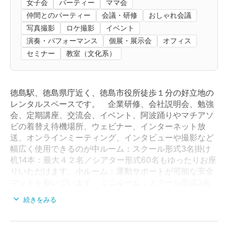
女子会
パーティー
ママ会
仲間とのパーティー
会議・研修
おしゃれ会議
写真撮影
ロケ撮影
イベント
演奏・パフォーマンス
個展・展示会
オフィス
セミナー
教室（文化系）
徳島駅、徳島県庁近く、徳島市役所徒歩１分の好立地の
レンタルスペースです。 企業研修、会社説明会、勉強
会、定期講座、交流会、イベント、阿波踊りやマチアソ
ビの着替え待機場所、ウェビナー、インターネット放
送、オンラインミーティング、インタビューや撮影など
幅広く使用できるのが中ルーム：スクール形式3名掛け
机14本：最大４２名／シアター形式60名もゆったりお座
りいただけます。小ルーム：運動サポートが可能な安全
マットを敷いています。ミニルーム：スクール形式3名
掛け机3本最大9名：／シアター形式15名 プロジェクタ
続きをみる
ーの有料貸出、スクリーンは無料、駐車場も有りま
す。 その他有料、無料備品有り
中ルーム：