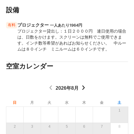
小ルーム
設備
スクール形式：2名掛け～２８名（3名掛け４２名まで）
シアター形式：～６４名まで（机無し）
プロジェクター
有料
ホワイトボード：無料（マーカー付き）
一人あたり1964円
プロジェクター貸出し：１日２０００円 連日使用の場合
※プロジェクターは、別途１回2200円
は、日数をかけます。スクリーンは無料でご使用できま
テレビモニター ＳＯＮＹ BRAVIA ４Ｋ ６５イン
す。インチ数等希望があればお知らせください。 中ルー
チ ３３００円
ムは８０インチ ミニルームは６０インチです。
その他、備品無料、有料
お問合せ下さい。
空室カレンダー
ＪＲ徳島駅 徒歩6分
‹
›
2026年8月
日
月
火
水
木
金
土
1
2
3
4
5
6
7
8