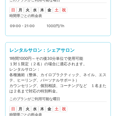
日
月
火
水
木
金
土
祝
時間帯ごとの料金表
09:00 - 21:00
1000円/1h
レンタルサロン：シェアサロン
1時間1000円～その後30分単位で使用可能
１対１限定（２名）の場合に適応されます。
レンタルサロン：
各種施術（整体、カイロプラクティック、ネイル、エス
テ、ヒーリング、パーソナルサポート）
カウンセリング、個別相談、コーチングなど １名また
は２名まで対応の特別料金。
このプランがご利用可能な曜日
日
月
火
水
木
金
土
祝
時間帯ごとの料金表